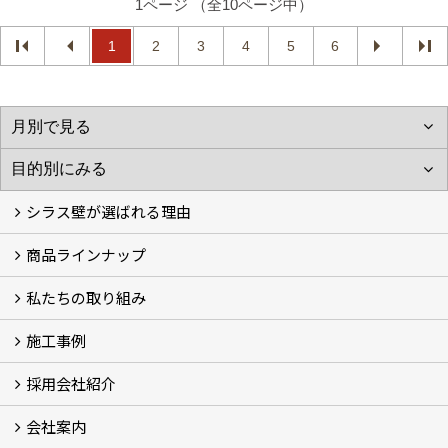
1ページ （全10ページ中）
1
2
3
4
5
6
シラス壁が選ばれる理由
商品ラインナップ
シラスストーリー
こだわり
シラス壁の驚くべき性能
私たちの取り組み
一覧
内装仕上げ材
外装仕上げ材
舗装材
水性無機高分子系ハイブリッド型塗料
エコリフォーム
消臭壁紙
Q&A
資料PDF
施工事例
SDGs、GHGへの取り組み (2)
マグマシラス米
特別対談 (2)
高千穂シラス解説ムービー
研究プロジェクト (4)
プロジェクト (3)
採用会社紹介
施工事例
お客様からのお便り
会社案内
採用会社紹介
「鏝人の会」左官店のご紹介