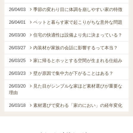
26/04/03
季節の変わり目に体調を崩しやすい家の特徴
26/04/01
ペットと暮らす家で起こりがちな意外な問題
26/03/30
住宅の快適性は設備より先に決まっている？
26/03/27
内装材が家族の会話に影響するって本当？
26/03/25
家に帰るとホッとする空間が生まれる仕組み
26/03/23
壁が原因で集中力が下がることはある？
26/03/20
見た目がシンプルな家ほど素材選びが重要な
理由
26/03/18
素材選びで変わる「家のにおい」の経年変化