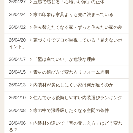
26/04/27
五感で感じる「心地いい家」の正体
26/04/24
家の印象は家具よりも先に決まっている
26/04/22
住み替えたくなる家・ずっと住みたい家の差
26/04/20
家づくりでプロが重視している「見えないポ
イント」
26/04/17
「壁は白でいい」が危険な理由
26/04/15
素材の選び方で変わるリフォーム周期
26/04/13
内装材が劣化しにくい家は何が違うのか
26/04/10
住んでから後悔しやすい内装選びランキング
26/04/08
家の中で深呼吸したくなる空間の条件
26/04/06
内装材の違いで「音の聞こえ方」はどう変わ
る？