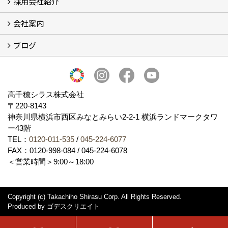
採用会社紹介
施工事例
お客様からのお便り
会社案内
採用会社紹介
「鏝人の会」左官店のご紹介
ブログ
会社概要・沿革
代表の実績
製造紹介
ショールーム
アクセス
採用情報
バナーダウンロード
プライバシーポリシー
Takachiho Shirasu Global Site
LINE公式アカウント
ブログ
シラス壁コラム
高千穂シラス株式会社
〒220-8143
神奈川県横浜市西区みなとみらい2‐2‐1 横浜ランドマークタワ
ー43階
TEL：
0120-011-535
/
045-224-6077
FAX：0120-998-084 / 045-224-6078
＜営業時間＞9:00～18:00
Copyright (c) Takachiho Shirasu Corp. All Rights Reserved.
Produced by
ゴデスクリエイト