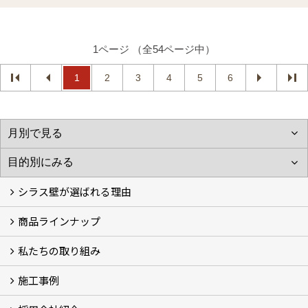
1ページ （全54ページ中）
1
2
3
4
5
6
シラス壁が選ばれる理由
商品ラインナップ
シラスストーリー
こだわり
シラス壁の驚くべき性能
私たちの取り組み
一覧
内装仕上げ材
外装仕上げ材
舗装材
水性無機高分子系ハイブリッド型塗料
エコリフォーム
消臭壁紙
Q&A
資料PDF
施工事例
SDGs、GHGへの取り組み (2)
マグマシラス米
特別対談 (2)
高千穂シラス解説ムービー
研究プロジェクト (4)
プロジェクト (3)