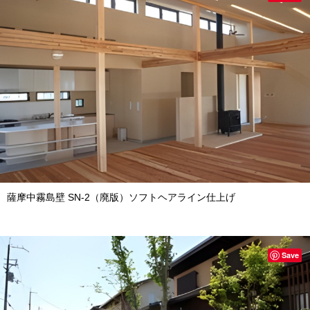
薩摩中霧島壁 SN-2（廃版）ソフトヘアライン仕上げ
Save