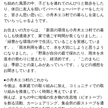
ち始めた風景の中、子どもを連れてのんびりと散歩をした
り、休日に友人を招いてバーベキューパーティーをしたり
と、皆さん思い思いに、小舟木エコ村での暮らしを楽しん
でいらっしゃるようです。
お住まいの方からは、「新居の環境も小舟木エコ村での暮
らしも快適過ぎて、家で過ごす時間が長くなりました。」
「緑豊かな環境の中で生活していることを実感していま
す。」「雨水利用を通して、水を大切にしようと思うよう
になりました。」「野菜が自分の庭で採れたり、雨水を水
道水の替わりに使えたり、経済的です。」「このまちに
は、季節ごとの楽しみがあっていいです。」などの感想を
お聞きしています。
●小舟木エコ村のこれから
今後は、各家庭での取り組みに加え、コミュニティでの取
り組みを推進していく時期と考えています。
例えば、まちの中に地域の生き物の生息地（ビオトープ）
を創る活動、カーシェアリング、集会所の薪ストーブを通