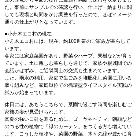
た。事前にサンプルでの確認を行い、仕上げ・納まりに関
しても現場と時間をかけ調整を行ったので、ほぼイメージ
通りの仕上がりとなっています。
●小舟木エコ村の現在
小舟木エコ村には、現在、約100世帯のご家族が暮らして
います。
各家には家庭菜園があり、野菜やハーブ、果樹などが育っ
ています。土に親しむ暮らしを通じて、家族や親戚間での
会話がはずみ、ご近隣同士の交流も生まれています。
また、雨水の利用、家庭で生ごみを堆肥化し菜園に用いる
取り組みなど、家庭単位での循環型ライフスタイル実践の
試みが始まっています。
休日には、あちらこちらで、菜園で過ごす時間を楽しむご
家族の姿が見受けられます。
真夏の強い日射を遮るために、ゴーヤやヘチマ、朝顔など
のつる性の植物で「緑のカーテン」をつくる方も増えてい
ます。こうした植物や、菜園の野菜、木々の緑が豊かに育