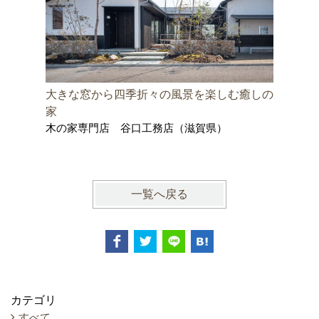
大きな窓から四季折々の風景を楽しむ癒しの
「自然素
家
ルな暮ら
木の家専門店 谷口工務店（滋賀県）
木の家専
一覧へ戻る
カテゴリ
すべて