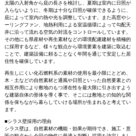
太陽の入射角から庇の長さを検討し、夏期は室内に日照が
入らないように、冬期は十分な日照が確保できるように、
庇によって室内の熱や光を調整しています。また高窓やシ
ーリングファン、地熱利用による室温循環によって勾配天
井に沿って流れる空気の対流をコントロールしています。
その他にも県産材や再生素材などの環境配慮建材を積極的
に採用するなど、様々な観点から環境要素を建築に取込む
ことで、建築設備に頼ることなく年間を通じて安定した居
住性を確保しています。
再生しにくい化石燃料系の素材の使用を最小限にとどめ、
木・土などの自然素材と通風や日照といった自然要素との
相互作用により敷地のもつ潜在性を最大限に引き出すよう
な建築自体の形体を導く事で、そこには敷地との知的な関
係を保ちながら暮らしていける場所が生まれると考えてい
ます。
■シラス壁採用の理由
シラス壁は、自然素材の機能・効果が期待でき、施工・意
匠の観点から今回の物件に最適と判断し採用を決定しまし