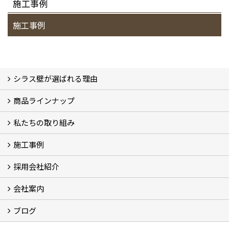
施工事例
施工事例
シラス壁が選ばれる理由
商品ラインナップ
シラスストーリー
こだわり
シラス壁の驚くべき性能
私たちの取り組み
一覧
内装仕上げ材
外装仕上げ材
舗装材
水性無機高分子系ハイブリッド型塗料
エコリフォーム
消臭壁紙
Q&A
資料PDF
施工事例
SDGs、GHGへの取り組み (2)
マグマシラス米
特別対談 (2)
高千穂シラス解説ムービー
研究プロジェクト (4)
プロジェクト (3)
採用会社紹介
施工事例
お客様からのお便り
会社案内
採用会社紹介
「鏝人の会」左官店のご紹介
ブログ
会社概要・沿革
代表の実績
製造紹介
ショールーム
アクセス
採用情報
バナーダウンロード
プライバシーポリシー
Takachiho Shirasu Global Site
LINE公式アカウント