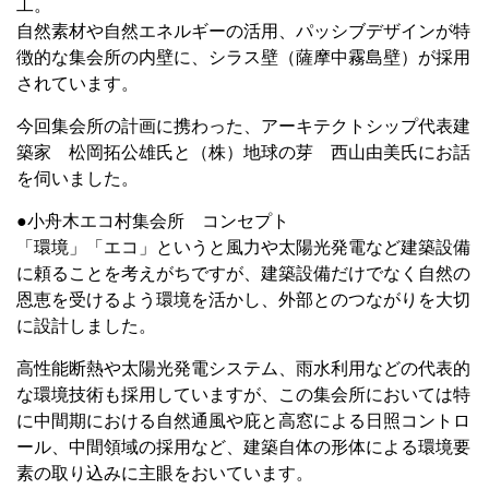
工。
自然素材や自然エネルギーの活用、パッシブデザインが特
徴的な集会所の内壁に、シラス壁（薩摩中霧島壁）が採用
されています。
今回集会所の計画に携わった、アーキテクトシップ代表建
築家 松岡拓公雄氏と（株）地球の芽 西山由美氏にお話
を伺いました。
●小舟木エコ村集会所 コンセプト
「環境」「エコ」というと風力や太陽光発電など建築設備
に頼ることを考えがちですが、建築設備だけでなく自然の
恩恵を受けるよう環境を活かし、外部とのつながりを大切
に設計しました。
高性能断熱や太陽光発電システム、雨水利用などの代表的
な環境技術も採用していますが、この集会所においては特
に中間期における自然通風や庇と高窓による日照コントロ
ール、中間領域の採用など、建築自体の形体による環境要
素の取り込みに主眼をおいています。