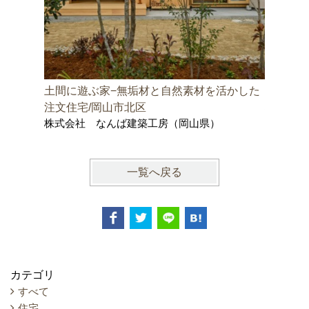
土間に遊ぶ家−無垢材と自然素材を活かした
邑久町の
株式会社
注文住宅/岡山市北区
士事務所
株式会社 なんば建築工房（岡山県）
一覧へ戻る
カテゴリ
すべて
住宅