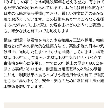
｢みずしまの家｣には水嶋建設60年を超える歴史に育まれて
きた技術の粋が込められています。私たちは神社仏閣など
日本の伝統建築も手掛けており、厳しい注文に匠の確かな
腕でお応えしています。この技術をあますところなく発揮
するのが｢みずしまの家｣。お客さまのどのようなご要望に
も、確かな技と施工力でお応えします。
構造は耐震・制震性を備えた木造軸組み工法を採用。軸組
構造とは日本の伝統的な建築方法で、高温多湿の日本の気
候風土に適応した住まいづくりを可能にしています。構造
材は｢100年かけて育った木材は100年安心｣という視点で
東濃檜を中心に使用し、すでに50年以上の歴史と600邸を
超える実績があります。耐震性は耐震基準の2.5倍の壁量
に加え、制振効果のある木ズリや構造用合板の施工で強度
をさらに高めるなど、安全・安心のために常に施工法や施
工技術を磨いています。