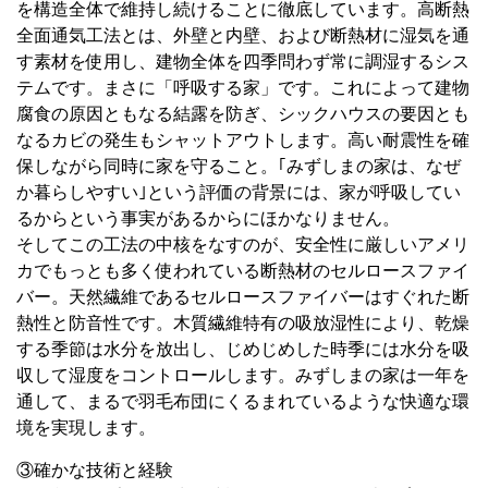
を構造全体で維持し続けることに徹底しています。高断熱
全面通気工法とは、外壁と内壁、および断熱材に湿気を通
す素材を使用し、建物全体を四季問わず常に調湿するシス
テムです。まさに「呼吸する家」です。これによって建物
腐食の原因ともなる結露を防ぎ、シックハウスの要因とも
なるカビの発生もシャットアウトします。高い耐震性を確
保しながら同時に家を守ること。｢みずしまの家は、なぜ
か暮らしやすい｣という評価の背景には、家が呼吸してい
るからという事実があるからにほかなりません。
そしてこの工法の中核をなすのが、安全性に厳しいアメリ
カでもっとも多く使われている断熱材のセルロースファイ
バー。天然繊維であるセルロースファイバーはすぐれた断
熱性と防音性です。木質繊維特有の吸放湿性により、乾燥
する季節は水分を放出し、じめじめした時季には水分を吸
収して湿度をコントロールします。みずしまの家は一年を
通して、まるで羽毛布団にくるまれているような快適な環
境を実現します。
③確かな技術と経験