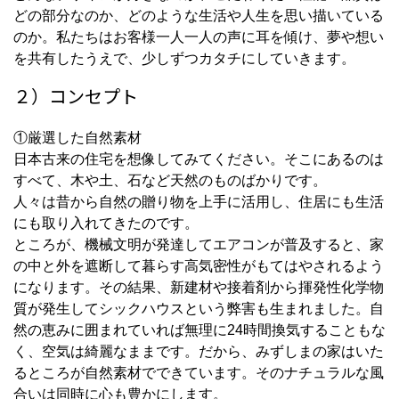
どの部分なのか、どのような生活や人生を思い描いている
のか。私たちはお客様一人一人の声に耳を傾け、夢や想い
を共有したうえで、少しずつカタチにしていきます。
２）コンセプト
①厳選した自然素材
日本古来の住宅を想像してみてください。そこにあるのは
すべて、木や土、石など天然のものばかりです。
人々は昔から自然の贈り物を上手に活用し、住居にも生活
にも取り入れてきたのです。
ところが、機械文明が発達してエアコンが普及すると、家
の中と外を遮断して暮らす高気密性がもてはやされるよう
になります。その結果、新建材や接着剤から揮発性化学物
質が発生してシックハウスという弊害も生まれました。自
然の恵みに囲まれていれば無理に24時間換気することもな
く、空気は綺麗なままです。だから、みずしまの家はいた
るところが自然素材でできています。そのナチュラルな風
合いは同時に心も豊かにします。