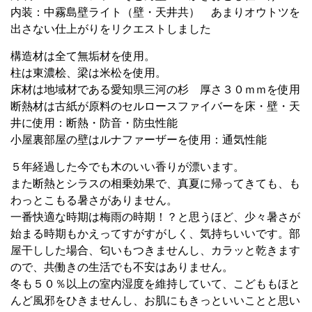
内装：中霧島壁ライト（壁・天井共） あまりオウトツを
出さない仕上がりをリクエストしました
構造材は全て無垢材を使用。
柱は東濃桧、梁は米松を使用。
床材は地域材である愛知県三河の杉 厚さ３０ｍｍを使用
断熱材は古紙が原料のセルロースファイバーを床・壁・天
井に使用：断熱・防音・防虫性能
小屋裏部屋の壁はルナファーザーを使用：通気性能
５年経過した今でも木のいい香りが漂います。
また断熱とシラスの相乗効果で、真夏に帰ってきても、も
わっとこもる暑さがありません。
一番快適な時期は梅雨の時期！？と思うほど、少々暑さが
始まる時期もかえってすがすがしく、気持ちいいです。部
屋干しした場合、匂いもつきませんし、カラッと乾きます
ので、共働きの生活でも不安はありません。
冬も５０％以上の室内湿度を維持していて、こどももほと
んど風邪をひきませんし、お肌にもきっといいことと思い