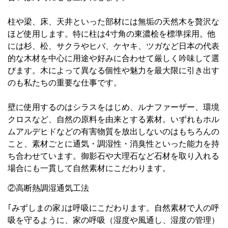
柱や梁、床、天井といった部材には無垢の天然木を贅沢な
ほど使用します。特に柱は4寸角の東濃桧を標準採用。他
には杉、松、サクラやヒバ、ケヤキ、ツガなど日本の代表
的な木材を中心に用途や好みに合わせて厳しく吟味して選
びます。木によって異なる個性や魅力を最大限に引き出す
のも私たちの重要な仕事です。
壁に使用するのはシラスをはじめ、ルナファーザー、環境
クロスなど、自然の原料を由来とする素材。いずれもホル
ムアルデヒドなどの有害物質を放出しないのはもちろんの
こと、素材ごとに通気・調湿性・消臭性といった能力を持
ち合わせています。御影石や大理石など石材を取り入れる
場合にも一貫して自然素材にこだわります。
②高断熱調湿通気工法
｢みずしまの家｣は呼吸にこだわります。自然素材で人の呼
吸を守るように、家の呼吸（湿度や風通し、湿度の管理）