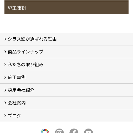
施工事例
シラス壁が選ばれる理由
商品ラインナップ
シラスストーリー
こだわり
シラス壁の驚くべき性能
私たちの取り組み
一覧
内装仕上げ材
外装仕上げ材
舗装材
水性無機高分子系ハイブリッド型塗料
エコリフォーム
消臭壁紙
Q&A
資料PDF
施工事例
SDGs、GHGへの取り組み (2)
マグマシラス米
特別対談 (2)
高千穂シラス解説ムービー
研究プロジェクト (4)
プロジェクト (3)
採用会社紹介
施工事例
お客様からのお便り
会社案内
採用会社紹介
「鏝人の会」左官店のご紹介
ブログ
会社概要・沿革
代表の実績
製造紹介
ショールーム
アクセス
採用情報
バナーダウンロード
プライバシーポリシー
Takachiho Shirasu Global Site
LINE公式アカウント
ブログ
シラス壁コラム