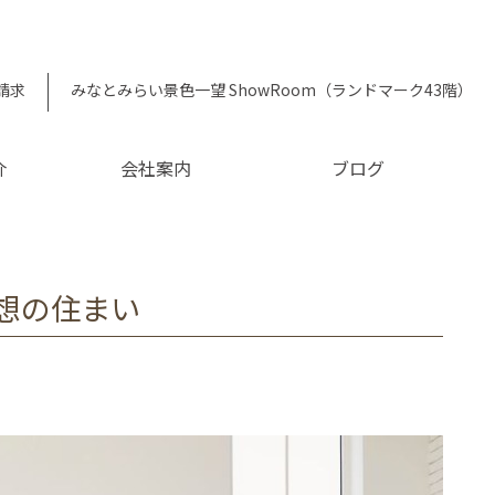
請求
みなとみらい景色一望 ShowRoom（ランドマーク43階）
介
会社案内
ブログ
想の住まい