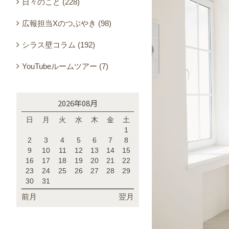
日々のこと (228)
広報担当Xのつぶやき (98)
シラス壁コラム (192)
YouTubeルームツアー (7)
2026年08月
日
月
火
水
木
金
土
1
2
3
4
5
6
7
8
9
10
11
12
13
14
15
16
17
18
19
20
21
22
23
24
25
26
27
28
29
30
31
前月
翌月