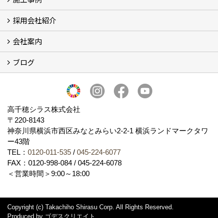
採用会社紹介
施工事例
お客様からのお便り
会社案内
採用会社紹介
「鏝人の会」左官店のご紹介
ブログ
会社概要・沿革
代表の実績
製造紹介
ショールーム
アクセス
採用情報
バナーダウンロード
プライバシーポリシー
Takachiho Shirasu Global Site
LINE公式アカウント
ブログ
シラス壁コラム
高千穂シラス株式会社
〒220-8143
神奈川県横浜市西区みなとみらい2‐2‐1 横浜ランドマークタワ
ー43階
TEL：
0120-011-535
/
045-224-6077
FAX：0120-998-084 / 045-224-6078
＜営業時間＞9:00～18:00
Copyright (c) Takachiho Shirasu Corp. All Rights Reserved.
Produced by
ゴデスクリエイト