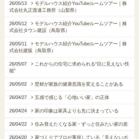
26/05/13
モデルハウス紹介YouTubeルームツアー｜株
式会社丸正渡邊工務所（山梨県）
26/05/12
モデルハウス紹介YouTubeルームツアー｜株
式会社タウン建設（鳥取県）
26/05/11
モデルハウス紹介YouTubeルームツアー｜株
式会社建販（鳥取県）
26/05/07
これからの住宅に求められる“目に見えない性
能”
26/05/02
壁材が家族の健康意識を変えることがある
26/04/27
五感で感じる「心地いい家」の正体
26/04/24
家の印象は家具よりも先に決まっている
26/04/22
住み替えたくなる家・ずっと住みたい家の差
26/04/20
家づくりでプロが重視している「見えないポ