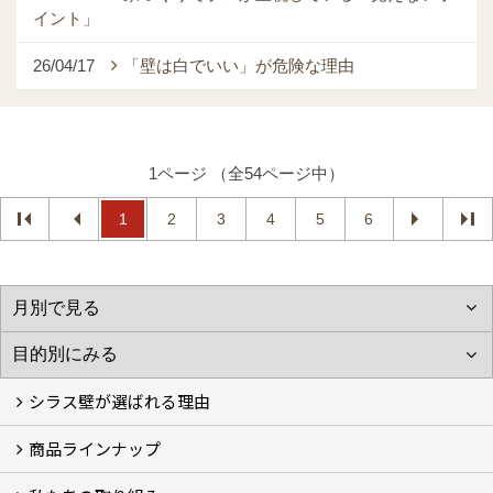
イント」
26/04/17
「壁は白でいい」が危険な理由
1ページ （全54ページ中）
1
2
3
4
5
6
シラス壁が選ばれる理由
商品ラインナップ
シラスストーリー
こだわり
シラス壁の驚くべき性能