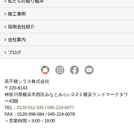
私たちの取り組み
一覧
内装仕上げ材
外装仕上げ材
舗装材
水性無機高分子系ハイブリッド型塗料
エコリフォーム
消臭壁紙
Q&A
資料PDF
施工事例
SDGs、GHGへの取り組み (2)
マグマシラス米
特別対談 (2)
高千穂シラス解説ムービー
研究プロジェクト (4)
プロジェクト (3)
採用会社紹介
施工事例
お客様からのお便り
会社案内
採用会社紹介
「鏝人の会」左官店のご紹介
ブログ
会社概要・沿革
代表の実績
製造紹介
ショールーム
アクセス
採用情報
バナーダウンロード
プライバシーポリシー
Takachiho Shirasu Global Site
LINE公式アカウント
ブログ
シラス壁コラム
高千穂シラス株式会社
〒220-8143
神奈川県横浜市西区みなとみらい2‐2‐1 横浜ランドマークタワ
ー43階
TEL：
0120-011-535
/
045-224-6077
FAX：0120-998-084 / 045-224-6078
＜営業時間＞9:00～18:00