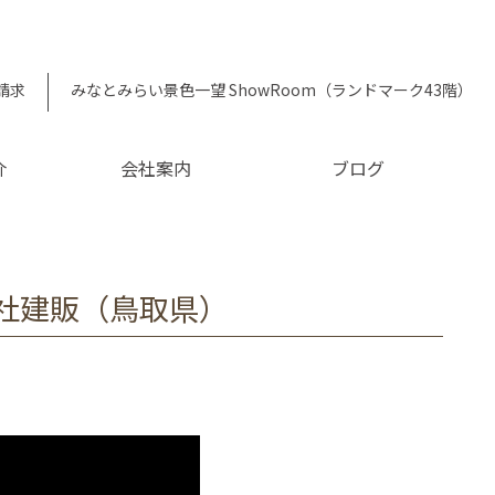
請求
みなとみらい景色一望 ShowRoom（ランドマーク43階）
介
会社案内
ブログ
会社建販（鳥取県）