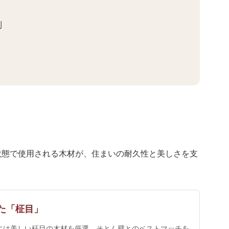
制
状態で使用される木材が、住まいの耐久性と美しさを支
た「柾目」
には美しい柾目の木材を厳選。そとん壁とのベストマッチを