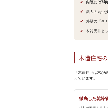
✔
内装には7
✔
職人の高い
✔
外壁の「そ
✔
木質天井と
木造住宅の
「木造住宅は木が
えています。
徹底した乾燥
杉材が安定するま