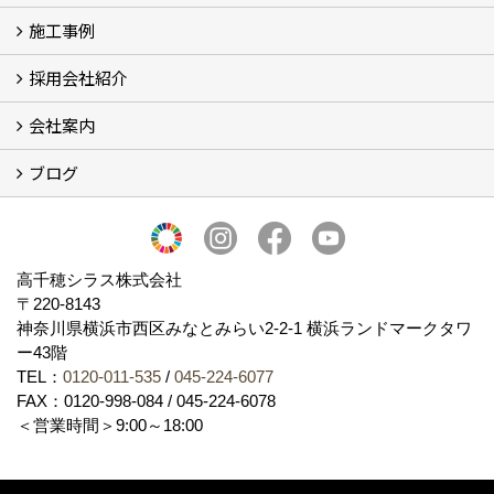
施工事例
SDGs、GHGへの取り組み (2)
マグマシラス米
特別対談 (2)
高千穂シラス解説ムービー
研究プロジェクト (4)
プロジェクト (3)
採用会社紹介
施工事例
お客様からのお便り
会社案内
採用会社紹介
「鏝人の会」左官店のご紹介
ブログ
会社概要・沿革
代表の実績
製造紹介
ショールーム
アクセス
採用情報
バナーダウンロード
プライバシーポリシー
Takachiho Shirasu Global Site
LINE公式アカウント
ブログ
シラス壁コラム
高千穂シラス株式会社
〒220-8143
神奈川県横浜市西区みなとみらい2‐2‐1 横浜ランドマークタワ
ー43階
TEL：
0120-011-535
/
045-224-6077
FAX：0120-998-084 / 045-224-6078
＜営業時間＞9:00～18:00