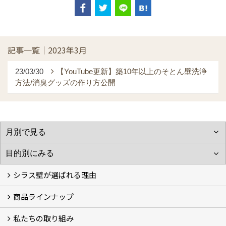
記事一覧｜2023年3月
23/03/30
【YouTube更新】築10年以上のそとん壁洗浄
方法/消臭グッズの作り方公開
シラス壁が選ばれる理由
商品ラインナップ
シラスストーリー
こだわり
シラス壁の驚くべき性能
私たちの取り組み
一覧
内装仕上げ材
外装仕上げ材
舗装材
水性無機高分子系ハイブリッド型塗料
エコリフォーム
消臭壁紙
Q&A
資料PDF