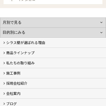
シラス壁が選ばれる理由
商品ラインナップ
シラスストーリー
こだわり
シラス壁の驚くべき性能
私たちの取り組み
一覧
内装仕上げ材
外装仕上げ材
舗装材
水性無機高分子系ハイブリッド型塗料
エコリフォーム
消臭壁紙
Q&A
資料PDF
施工事例
SDGs、GHGへの取り組み (2)
マグマシラス米
特別対談 (2)
高千穂シラス解説ムービー
研究プロジェクト (4)
プロジェクト (3)
採用会社紹介
施工事例
お客様からのお便り
会社案内
採用会社紹介
「鏝人の会」左官店のご紹介
ブログ
会社概要・沿革
代表の実績
製造紹介
ショールーム
アクセス
採用情報
バナーダウンロード
プライバシーポリシー
Takachiho Shirasu Global Site
LINE公式アカウント