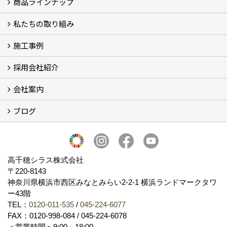
商品ラインナップ
シラスストーリー
こだわり
シラス壁の驚くべき性能
私たちの取り組み
一覧
内装仕上げ材
外装仕上げ材
舗装材
水性無機高分子系ハイブリッド型塗料
エコリフォーム
消臭壁紙
Q&A
資料PDF
施工事例
SDGs、GHGへの取り組み (2)
マグマシラス米
特別対談 (2)
高千穂シラス解説ムービー
研究プロジェクト (4)
プロジェクト (3)
採用会社紹介
施工事例
お客様からのお便り
会社案内
採用会社紹介
「鏝人の会」左官店のご紹介
ブログ
会社概要・沿革
代表の実績
製造紹介
ショールーム
アクセス
採用情報
バナーダウンロード
プライバシーポリシー
Takachiho Shirasu Global Site
LINE公式アカウント
ブログ
シラス壁コラム
高千穂シラス株式会社
〒220-8143
神奈川県横浜市西区みなとみらい2‐2‐1 横浜ランドマークタワ
ー43階
TEL：
0120-011-535
/
045-224-6077
FAX：0120-998-084 / 045-224-6078
＜営業時間＞9:00～18:00