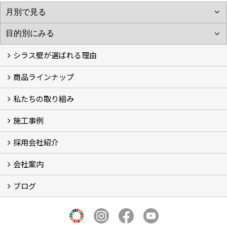
シラス壁が選ばれる理由
商品ラインナップ
シラスストーリー
こだわり
シラス壁の驚くべき性能
私たちの取り組み
一覧
内装仕上げ材
外装仕上げ材
舗装材
水性無機高分子系ハイブリッド型塗料
エコリフォーム
消臭壁紙
Q&A
資料PDF
施工事例
SDGs、GHGへの取り組み (2)
マグマシラス米
特別対談 (2)
高千穂シラス解説ムービー
研究プロジェクト (4)
プロジェクト (3)
採用会社紹介
施工事例
お客様からのお便り
会社案内
採用会社紹介
「鏝人の会」左官店のご紹介
ブログ
会社概要・沿革
代表の実績
製造紹介
ショールーム
アクセス
採用情報
バナーダウンロード
プライバシーポリシー
Takachiho Shirasu Global Site
LINE公式アカウント
ブログ
シラス壁コラム