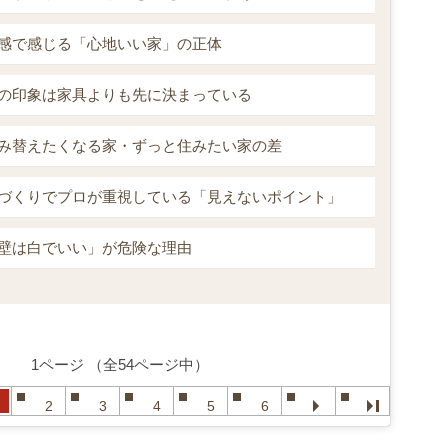
感で感じる「心地いい家」の正体
の印象は家具よりも先に決まっている
み替えたくなる家・ずっと住みたい家の差
づくりでプロが重視している「見えないポイント」
壁は白でいい」が危険な理由
1ページ （全54ページ中）
2
3
4
5
6