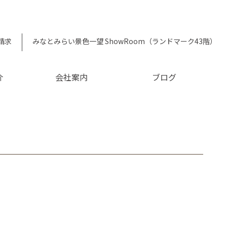
請求
みなとみらい景色一望 ShowRoom（ランドマーク43階）
介
会社案内
ブログ