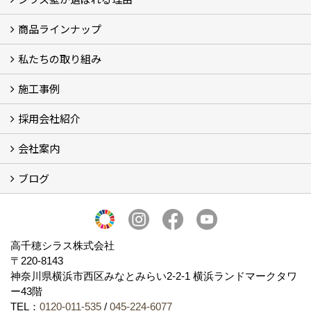
商品ラインナップ
シラスストーリー
こだわり
シラス壁の驚くべき性能
私たちの取り組み
一覧
内装仕上げ材
外装仕上げ材
舗装材
水性無機高分子系ハイブリッド型塗料
エコリフォーム
消臭壁紙
Q&A
資料PDF
施工事例
SDGs、GHGへの取り組み (2)
マグマシラス米
特別対談 (2)
高千穂シラス解説ムービー
研究プロジェクト (4)
プロジェクト (3)
採用会社紹介
施工事例
お客様からのお便り
会社案内
採用会社紹介
「鏝人の会」左官店のご紹介
ブログ
会社概要・沿革
代表の実績
製造紹介
ショールーム
アクセス
採用情報
バナーダウンロード
プライバシーポリシー
Takachiho Shirasu Global Site
LINE公式アカウント
ブログ
シラス壁コラム
高千穂シラス株式会社
〒220-8143
神奈川県横浜市西区みなとみらい2‐2‐1 横浜ランドマークタワ
ー43階
TEL：
0120-011-535
/
045-224-6077