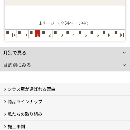
1ページ （全54ページ中）
1
2
3
4
5
6
シラス壁が選ばれる理由
商品ラインナップ
シラスストーリー
こだわり
シラス壁の驚くべき性能
私たちの取り組み
一覧
内装仕上げ材
外装仕上げ材
舗装材
水性無機高分子系ハイブリッド型塗料
エコリフォーム
消臭壁紙
Q&A
資料PDF
施工事例
SDGs、GHGへの取り組み (2)
マグマシラス米
特別対談 (2)
高千穂シラス解説ムービー
研究プロジェクト (4)
プロジェクト (3)