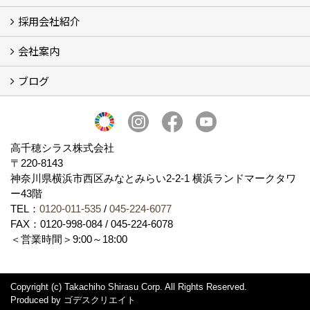
採用会社紹介
施工事例
お客様からのお便り
会社案内
採用会社紹介
「鏝人の会」左官店のご紹介
ブログ
会社概要・沿革
代表の実績
製造紹介
ショールーム
アクセス
採用情報
バナーダウンロード
プライバシーポリシー
Takachiho Shirasu Global Site
LINE公式アカウント
ブログ
シラス壁コラム
高千穂シラス株式会社
〒220-8143
神奈川県横浜市西区みなとみらい2‐2‐1 横浜ランドマークタワ
ー43階
TEL：
0120-011-535
/
045-224-6077
FAX：0120-998-084 / 045-224-6078
＜営業時間＞9:00～18:00
Copyright (c) Takachiho Shirasu Corp. All Rights Reserved.
Produced by
ゴデスクリエイト