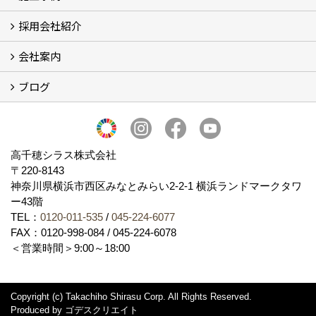
採用会社紹介
施工事例
お客様からのお便り
会社案内
採用会社紹介
「鏝人の会」左官店のご紹介
ブログ
会社概要・沿革
代表の実績
製造紹介
ショールーム
アクセス
採用情報
バナーダウンロード
プライバシーポリシー
Takachiho Shirasu Global Site
LINE公式アカウント
ブログ
シラス壁コラム
高千穂シラス株式会社
〒220-8143
神奈川県横浜市西区みなとみらい2‐2‐1 横浜ランドマークタワ
ー43階
TEL：
0120-011-535
/
045-224-6077
FAX：0120-998-084 / 045-224-6078
＜営業時間＞9:00～18:00
Copyright (c) Takachiho Shirasu Corp. All Rights Reserved.
Produced by
ゴデスクリエイト