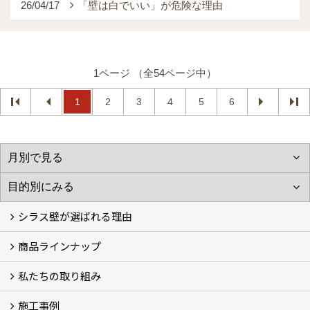
26/04/17
「壁は白でいい」が危険な理由
1ページ （全54ページ中）
1
2
3
4
5
6
シラス壁が選ばれる理由
商品ラインナップ
シラスストーリー
こだわり
シラス壁の驚くべき性能
私たちの取り組み
一覧
内装仕上げ材
外装仕上げ材
舗装材
水性無機高分子系ハイブリッド型塗料
エコリフォーム
消臭壁紙
Q&A
資料PDF
施工事例
SDGs、GHGへの取り組み (2)
マグマシラス米
特別対談 (2)
高千穂シラス解説ムービー
研究プロジェクト (4)
プロジェクト (3)