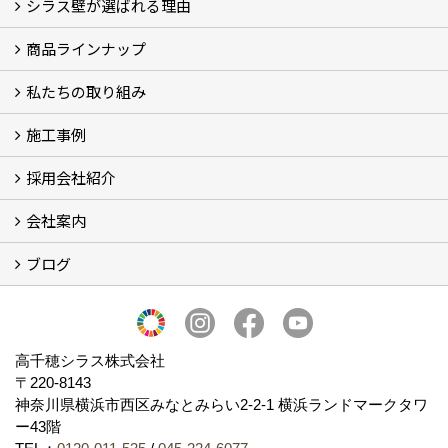
シラス壁が選ばれる理由
商品ラインナップ
シラスストーリー
こだわり
シラス壁の驚くべき性能
私たちの取り組み
一覧
内装仕上げ材
外装仕上げ材
舗装材
水性無機高分子系ハイブリッド型塗料
エコリフォーム
消臭壁紙
Q&A
資料PDF
施工事例
SDGs、GHGへの取り組み (2)
マグマシラス米
特別対談 (2)
高千穂シラス解説ムービー
研究プロジェクト (4)
プロジェクト (3)
採用会社紹介
施工事例
お客様からのお便り
会社案内
採用会社紹介
「鏝人の会」左官店のご紹介
ブログ
会社概要・沿革
代表の実績
製造紹介
ショールーム
アクセス
採用情報
バナーダウンロード
プライバシーポリシー
Takachiho Shirasu Global Site
LINE公式アカウント
ブログ
シラス壁コラム
高千穂シラス株式会社
〒220-8143
神奈川県横浜市西区みなとみらい2‐2‐1 横浜ランドマークタワ
ー43階