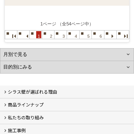
1ページ （全54ページ中）
1
2
3
4
5
6
シラス壁が選ばれる理由
商品ラインナップ
シラスストーリー
こだわり
シラス壁の驚くべき性能
私たちの取り組み
一覧
内装仕上げ材
外装仕上げ材
舗装材
水性無機高分子系ハイブリッド型塗料
エコリフォーム
消臭壁紙
Q&A
資料PDF
施工事例
SDGs、GHGへの取り組み (2)
マグマシラス米
特別対談 (2)
高千穂シラス解説ムービー
研究プロジェクト (4)
プロジェクト (3)