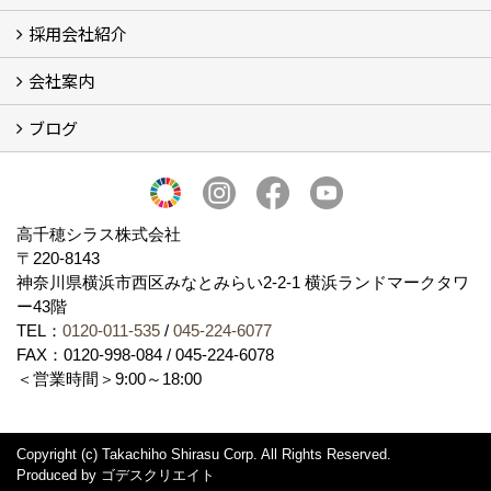
採用会社紹介
施工事例
お客様からのお便り
会社案内
採用会社紹介
「鏝人の会」左官店のご紹介
ブログ
会社概要・沿革
代表の実績
製造紹介
ショールーム
アクセス
採用情報
バナーダウンロード
プライバシーポリシー
Takachiho Shirasu Global Site
LINE公式アカウント
ブログ
シラス壁コラム
高千穂シラス株式会社
〒220-8143
神奈川県横浜市西区みなとみらい2‐2‐1 横浜ランドマークタワ
ー43階
TEL：
0120-011-535
/
045-224-6077
FAX：0120-998-084 / 045-224-6078
＜営業時間＞9:00～18:00
Copyright (c) Takachiho Shirasu Corp. All Rights Reserved.
Produced by
ゴデスクリエイト