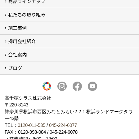
商品ラインナップ
シラスストーリー
こだわり
シラス壁の驚くべき性能
私たちの取り組み
一覧
内装仕上げ材
外装仕上げ材
舗装材
水性無機高分子系ハイブリッド型塗料
エコリフォーム
消臭壁紙
Q&A
資料PDF
施工事例
SDGs、GHGへの取り組み (2)
マグマシラス米
特別対談 (2)
高千穂シラス解説ムービー
研究プロジェクト (4)
プロジェクト (3)
採用会社紹介
施工事例
お客様からのお便り
会社案内
採用会社紹介
「鏝人の会」左官店のご紹介
ブログ
会社概要・沿革
代表の実績
製造紹介
ショールーム
アクセス
採用情報
バナーダウンロード
プライバシーポリシー
Takachiho Shirasu Global Site
LINE公式アカウント
ブログ
シラス壁コラム
高千穂シラス株式会社
〒220-8143
神奈川県横浜市西区みなとみらい2‐2‐1 横浜ランドマークタワ
ー43階
TEL：
0120-011-535
/
045-224-6077
FAX：0120-998-084 / 045-224-6078
＜営業時間＞9:00～18:00