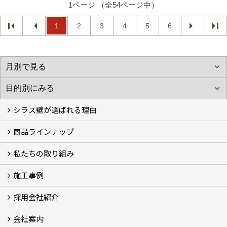
1ページ （全54ページ中）
1
2
3
4
5
6
シラス壁が選ばれる理由
商品ラインナップ
シラスストーリー
こだわり
シラス壁の驚くべき性能
私たちの取り組み
一覧
内装仕上げ材
外装仕上げ材
舗装材
水性無機高分子系ハイブリッド型塗料
エコリフォーム
消臭壁紙
Q&A
資料PDF
施工事例
SDGs、GHGへの取り組み (2)
マグマシラス米
特別対談 (2)
高千穂シラス解説ムービー
研究プロジェクト (4)
プロジェクト (3)
採用会社紹介
施工事例
お客様からのお便り
会社案内
採用会社紹介
「鏝人の会」左官店のご紹介