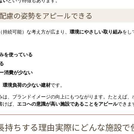
ない
という特徴もあります。
境配慮の姿勢をアピールできる
（持続可能）な考え方が広まり、
環境にやさしい取り組み
をし
みを使っている
る
ー消費が少ない
、
環境負荷の少ない建材
です。
みは、ブランドイメージの向上にもつながります。たとえば、
書けば、
エコへの意識が高い施設であることをアピール
できま
長持ちする理由実際にどんな施設で