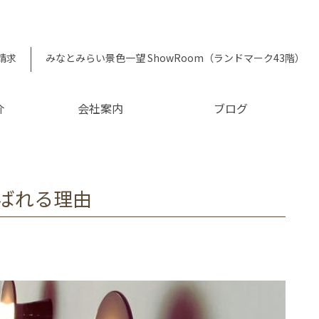
請求
みなとみらい景色一望 ShowRoom（ランドマーク43階）
介
会社案内
ブログ
ばれる理由