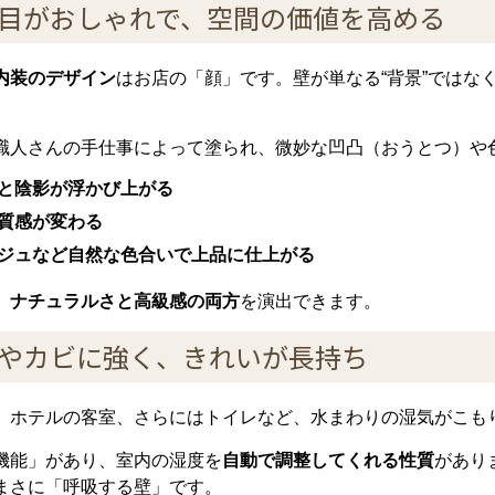
た目がおしゃれで、空間の価値を高める
内装のデザイン
はお店の「顔」です。壁が単なる“背景”ではな
。
職人さんの手仕事によって塗られ、微妙な凹凸（おうとつ）や
と陰影が浮かび上がる
質感が変わる
ジュなど自然な色合いで上品に仕上がる
、
ナチュラルさと高級感の両方
を演出できます。
気やカビに強く、きれいが長持ち
、ホテルの客室、さらにはトイレなど、水まわりの湿気がこも
機能」があり、室内の湿度を
自動で調整してくれる性質
があり
まさに「呼吸する壁」です。