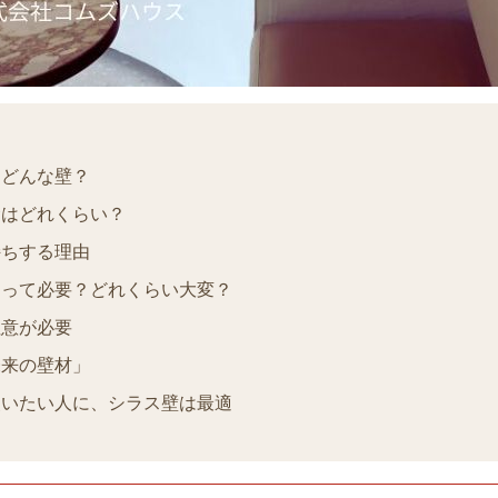
、どんな壁？
命はどれくらい？
持ちする理由
スって必要？どれくらい大変？
注意が必要
未来の壁材」
使いたい人に、シラス壁は最適