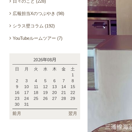
日々のこと (228)
広報担当Xのつぶやき (98)
シラス壁コラム (192)
YouTubeルームツアー (7)
2026年08月
日
月
火
水
木
金
土
1
2
3
4
5
6
7
8
9
10
11
12
13
14
15
16
17
18
19
20
21
22
23
24
25
26
27
28
29
30
31
前月
翌月