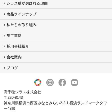
シラス壁が選ばれる理由
商品ラインナップ
シラスストーリー
こだわり
シラス壁の驚くべき性能
私たちの取り組み
一覧
内装仕上げ材
外装仕上げ材
舗装材
水性無機高分子系ハイブリッド型塗料
エコリフォーム
消臭壁紙
Q&A
資料PDF
施工事例
SDGs、GHGへの取り組み (2)
マグマシラス米
特別対談 (2)
高千穂シラス解説ムービー
研究プロジェクト (4)
プロジェクト (3)
採用会社紹介
施工事例
お客様からのお便り
会社案内
採用会社紹介
「鏝人の会」左官店のご紹介
ブログ
会社概要・沿革
代表の実績
製造紹介
ショールーム
アクセス
採用情報
バナーダウンロード
プライバシーポリシー
Takachiho Shirasu Global Site
LINE公式アカウント
ブログ
シラス壁コラム
高千穂シラス株式会社
〒220-8143
神奈川県横浜市西区みなとみらい2‐2‐1 横浜ランドマークタワ
ー43階