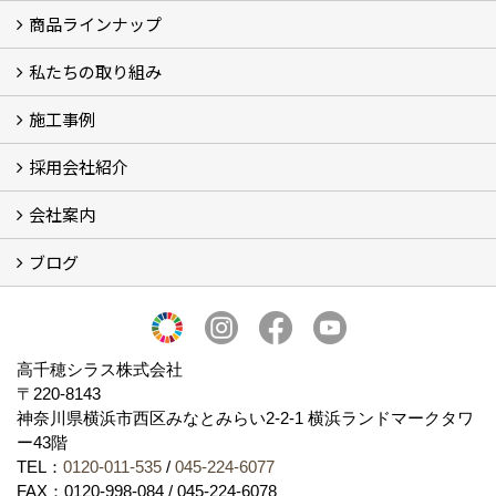
商品ラインナップ
シラスストーリー
こだわり
シラス壁の驚くべき性能
私たちの取り組み
一覧
内装仕上げ材
外装仕上げ材
舗装材
水性無機高分子系ハイブリッド型塗料
エコリフォーム
消臭壁紙
Q&A
資料PDF
施工事例
SDGs、GHGへの取り組み (2)
マグマシラス米
特別対談 (2)
高千穂シラス解説ムービー
研究プロジェクト (4)
プロジェクト (3)
採用会社紹介
施工事例
お客様からのお便り
会社案内
採用会社紹介
「鏝人の会」左官店のご紹介
ブログ
会社概要・沿革
代表の実績
製造紹介
ショールーム
アクセス
採用情報
バナーダウンロード
プライバシーポリシー
Takachiho Shirasu Global Site
LINE公式アカウント
ブログ
シラス壁コラム
高千穂シラス株式会社
〒220-8143
神奈川県横浜市西区みなとみらい2‐2‐1 横浜ランドマークタワ
ー43階
TEL：
0120-011-535
/
045-224-6077
FAX：0120-998-084 / 045-224-6078