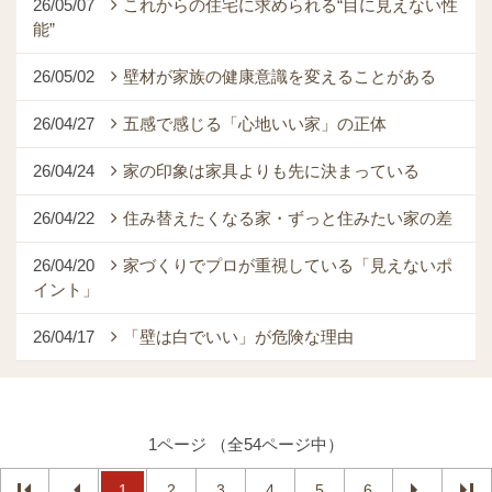
26/05/07
これからの住宅に求められる“目に見えない性
能”
26/05/02
壁材が家族の健康意識を変えることがある
26/04/27
五感で感じる「心地いい家」の正体
26/04/24
家の印象は家具よりも先に決まっている
26/04/22
住み替えたくなる家・ずっと住みたい家の差
26/04/20
家づくりでプロが重視している「見えないポ
イント」
26/04/17
「壁は白でいい」が危険な理由
1ページ （全54ページ中）
1
2
3
4
5
6