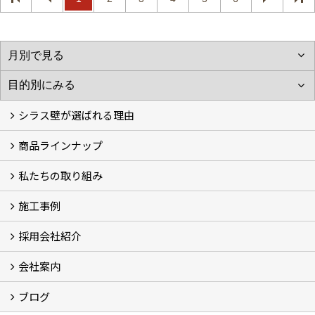
シラス壁が選ばれる理由
商品ラインナップ
シラスストーリー
こだわり
シラス壁の驚くべき性能
私たちの取り組み
一覧
内装仕上げ材
外装仕上げ材
舗装材
水性無機高分子系ハイブリッド型塗料
エコリフォーム
消臭壁紙
Q&A
資料PDF
施工事例
SDGs、GHGへの取り組み (2)
マグマシラス米
特別対談 (2)
高千穂シラス解説ムービー
研究プロジェクト (4)
プロジェクト (3)
採用会社紹介
施工事例
お客様からのお便り
会社案内
採用会社紹介
「鏝人の会」左官店のご紹介
ブログ
会社概要・沿革
代表の実績
製造紹介
ショールーム
アクセス
採用情報
バナーダウンロード
プライバシーポリシー
Takachiho Shirasu Global Site
LINE公式アカウント