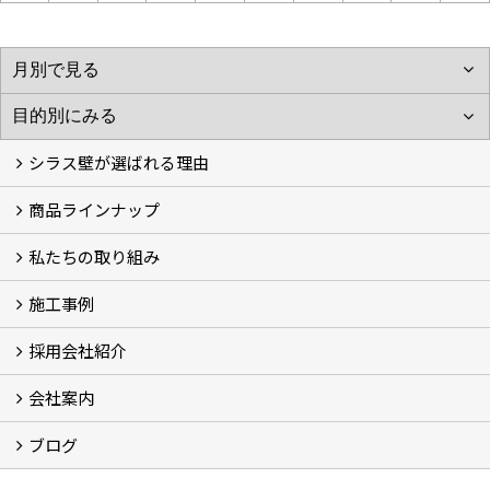
シラス壁が選ばれる理由
商品ラインナップ
シラスストーリー
こだわり
シラス壁の驚くべき性能
私たちの取り組み
一覧
内装仕上げ材
外装仕上げ材
舗装材
水性無機高分子系ハイブリッド型塗料
エコリフォーム
消臭壁紙
Q&A
資料PDF
施工事例
SDGs、GHGへの取り組み (2)
マグマシラス米
特別対談 (2)
高千穂シラス解説ムービー
研究プロジェクト (4)
プロジェクト (3)
採用会社紹介
施工事例
お客様からのお便り
会社案内
採用会社紹介
「鏝人の会」左官店のご紹介
ブログ
会社概要・沿革
代表の実績
製造紹介
ショールーム
アクセス
採用情報
バナーダウンロード
プライバシーポリシー
Takachiho Shirasu Global Site
LINE公式アカウント
ブログ
シラス壁コラム