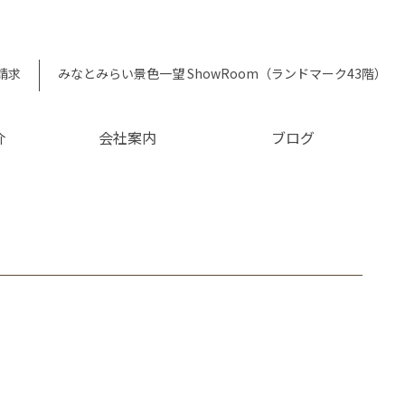
請求
みなとみらい景色一望 ShowRoom（ランドマーク43階）
介
会社案内
ブログ