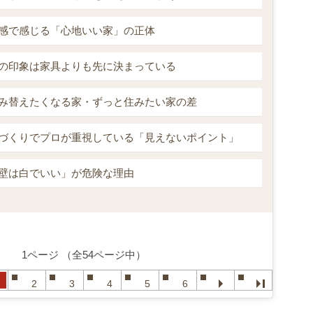
感で感じる「心地いい家」の正体
の印象は家具よりも先に決まっている
み替えたくなる家・ずっと住みたい家の差
づくりでプロが重視している「見えないポイント」
壁は白でいい」が危険な理由
1ページ （全54ページ中）
2
3
4
5
6