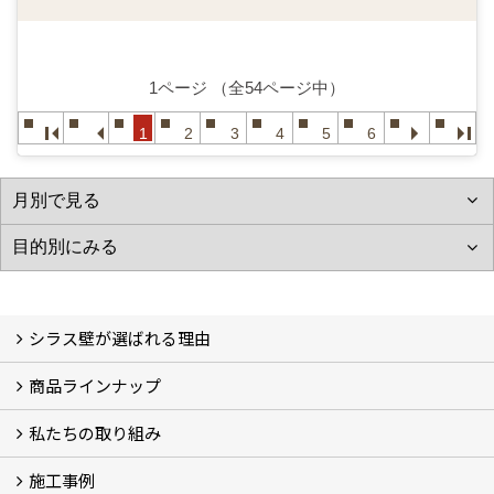
1ページ （全54ページ中）
1
2
3
4
5
6
シラス壁が選ばれる理由
商品ラインナップ
シラスストーリー
こだわり
シラス壁の驚くべき性能
私たちの取り組み
一覧
内装仕上げ材
外装仕上げ材
舗装材
水性無機高分子系ハイブリッド型塗料
エコリフォーム
消臭壁紙
Q&A
資料PDF
施工事例
SDGs、GHGへの取り組み (2)
マグマシラス米
特別対談 (2)
高千穂シラス解説ムービー
研究プロジェクト (4)
プロジェクト (3)