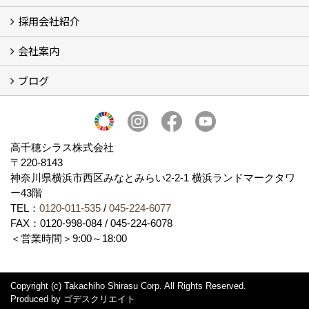
採用会社紹介
施工事例
お客様からのお便り
会社案内
採用会社紹介
「鏝人の会」左官店のご紹介
ブログ
会社概要・沿革
代表の実績
製造紹介
ショールーム
アクセス
採用情報
バナーダウンロード
プライバシーポリシー
Takachiho Shirasu Global Site
LINE公式アカウント
ブログ
シラス壁コラム
高千穂シラス株式会社
〒220-8143
神奈川県横浜市西区みなとみらい2‐2‐1 横浜ランドマークタワ
ー43階
TEL：
0120-011-535
/
045-224-6077
FAX：0120-998-084 / 045-224-6078
＜営業時間＞9:00～18:00
Copyright (c) Takachiho Shirasu Corp. All Rights Reserved.
Produced by
ゴデスクリエイト