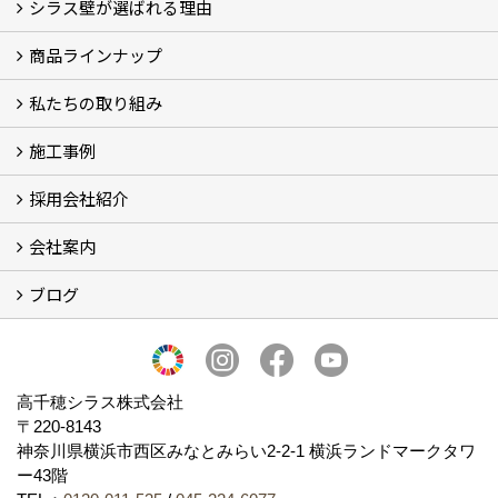
シラス壁が選ばれる理由
商品ラインナップ
シラスストーリー
こだわり
シラス壁の驚くべき性能
私たちの取り組み
一覧
内装仕上げ材
外装仕上げ材
舗装材
水性無機高分子系ハイブリッド型塗料
エコリフォーム
消臭壁紙
Q&A
資料PDF
施工事例
SDGs、GHGへの取り組み (2)
マグマシラス米
特別対談 (2)
高千穂シラス解説ムービー
研究プロジェクト (4)
プロジェクト (3)
採用会社紹介
施工事例
お客様からのお便り
会社案内
採用会社紹介
「鏝人の会」左官店のご紹介
ブログ
会社概要・沿革
代表の実績
製造紹介
ショールーム
アクセス
採用情報
バナーダウンロード
プライバシーポリシー
Takachiho Shirasu Global Site
LINE公式アカウント
ブログ
シラス壁コラム
高千穂シラス株式会社
〒220-8143
神奈川県横浜市西区みなとみらい2‐2‐1 横浜ランドマークタワ
ー43階