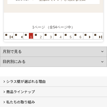
1ページ （全54ページ中）
1
2
3
4
5
6
シラス壁が選ばれる理由
商品ラインナップ
シラスストーリー
こだわり
シラス壁の驚くべき性能
私たちの取り組み
一覧
内装仕上げ材
外装仕上げ材
舗装材
水性無機高分子系ハイブリッド型塗料
エコリフォーム
消臭壁紙
Q&A
資料PDF