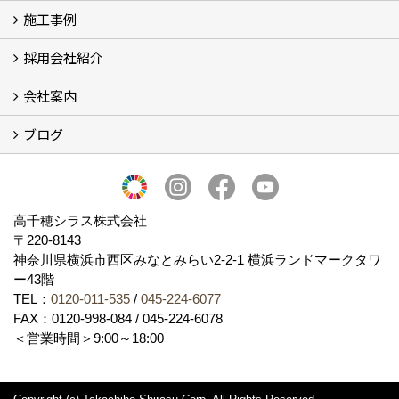
施工事例
SDGs、GHGへの取り組み (2)
マグマシラス米
特別対談 (2)
高千穂シラス解説ムービー
研究プロジェクト (4)
プロジェクト (3)
採用会社紹介
施工事例
お客様からのお便り
会社案内
採用会社紹介
「鏝人の会」左官店のご紹介
ブログ
会社概要・沿革
代表の実績
製造紹介
ショールーム
アクセス
採用情報
バナーダウンロード
プライバシーポリシー
Takachiho Shirasu Global Site
LINE公式アカウント
ブログ
シラス壁コラム
高千穂シラス株式会社
〒220-8143
神奈川県横浜市西区みなとみらい2‐2‐1 横浜ランドマークタワ
ー43階
TEL：
0120-011-535
/
045-224-6077
FAX：0120-998-084 / 045-224-6078
＜営業時間＞9:00～18:00