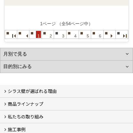
1ページ （全54ページ中）
1
2
3
4
5
6
シラス壁が選ばれる理由
商品ラインナップ
シラスストーリー
こだわり
シラス壁の驚くべき性能
私たちの取り組み
一覧
内装仕上げ材
外装仕上げ材
舗装材
水性無機高分子系ハイブリッド型塗料
エコリフォーム
消臭壁紙
Q&A
資料PDF
施工事例
SDGs、GHGへの取り組み (2)
マグマシラス米
特別対談 (2)
高千穂シラス解説ムービー
研究プロジェクト (4)
プロジェクト (3)