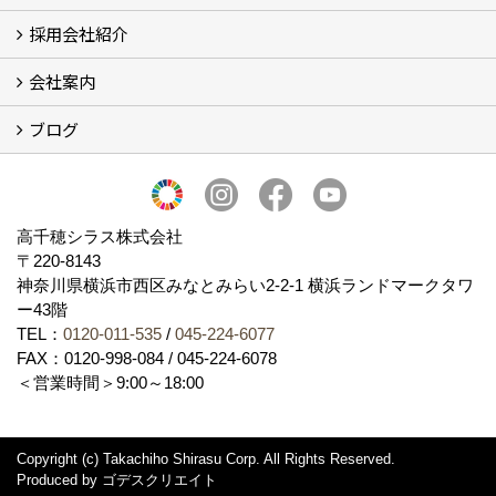
採用会社紹介
施工事例
お客様からのお便り
会社案内
採用会社紹介
「鏝人の会」左官店のご紹介
ブログ
会社概要・沿革
代表の実績
製造紹介
ショールーム
アクセス
採用情報
バナーダウンロード
プライバシーポリシー
Takachiho Shirasu Global Site
LINE公式アカウント
ブログ
シラス壁コラム
高千穂シラス株式会社
〒220-8143
神奈川県横浜市西区みなとみらい2‐2‐1 横浜ランドマークタワ
ー43階
TEL：
0120-011-535
/
045-224-6077
FAX：0120-998-084 / 045-224-6078
＜営業時間＞9:00～18:00
Copyright (c) Takachiho Shirasu Corp. All Rights Reserved.
Produced by
ゴデスクリエイト