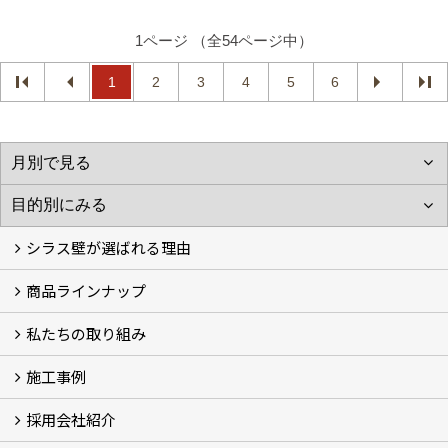
1ページ （全54ページ中）
1
2
3
4
5
6
シラス壁が選ばれる理由
商品ラインナップ
シラスストーリー
こだわり
シラス壁の驚くべき性能
私たちの取り組み
一覧
内装仕上げ材
外装仕上げ材
舗装材
水性無機高分子系ハイブリッド型塗料
エコリフォーム
消臭壁紙
Q&A
資料PDF
施工事例
SDGs、GHGへの取り組み (2)
マグマシラス米
特別対談 (2)
高千穂シラス解説ムービー
研究プロジェクト (4)
プロジェクト (3)
採用会社紹介
施工事例
お客様からのお便り