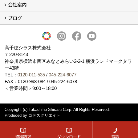
会社案内
採用会社紹介
「鏝人の会」左官店のご紹介
ブログ
会社概要・沿革
代表の実績
製造紹介
ショールーム
アクセス
採用情報
バナーダウンロード
プライバシーポリシー
Takachiho Shirasu Global Site
LINE公式アカウント
ブログ
シラス壁コラム
高千穂シラス株式会社
〒220-8143
神奈川県横浜市西区みなとみらい2‐2‐1 横浜ランドマークタワ
ー43階
TEL：
0120-011-535
/
045-224-6077
FAX：0120-998-084 / 045-224-6078
＜営業時間＞9:00～18:00
Copyright (c) Takachiho Shirasu Corp. All Rights Reserved.
Produced by
ゴデスクリエイト
資料請求
ダウンロード
電話