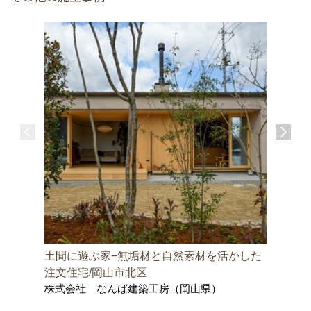
土間に遊ぶ家−無垢材と自然素材を活かした
邑久町の
株式会社
注文住宅/岡山市北区
士事務所
株式会社 なんば建築工房（岡山県）