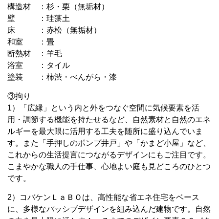
構造材 ：杉・栗（無垢材）
壁 ：珪藻土
床 ：赤松（無垢材）
和室 ：畳
断熱材 ：羊毛
浴室 ：タイル
塗装 ：柿渋・べんがら・漆
③拘り
1）「広縁」という内と外をつなぐ空間に気候要素を活
用・調節する機能を持たせるなど、自然素材と自然のエネ
ルギーを最大限に活用する工夫を随所に盛り込んでいま
す。また「手押しのポンプ井戸」や「かまど小屋」など、
これからの生活提言につながるデザインにもご注目です。
こまやかな職人の手仕事、心地よい庭も見どころのひとつ
です。
2）コバケンＬａＢＯは、高性能な省エネ住宅をベース
に、多様なパッシブデザインを組み込んだ建物です。自然