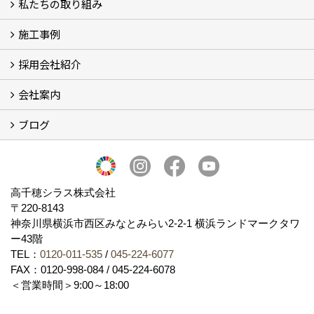
私たちの取り組み
一覧
内装仕上げ材
外装仕上げ材
舗装材
水性無機高分子系ハイブリッド型塗料
エコリフォーム
消臭壁紙
Q&A
資料PDF
施工事例
SDGs、GHGへの取り組み (2)
マグマシラス米
特別対談 (2)
高千穂シラス解説ムービー
研究プロジェクト (4)
プロジェクト (3)
採用会社紹介
施工事例
お客様からのお便り
会社案内
採用会社紹介
「鏝人の会」左官店のご紹介
ブログ
会社概要・沿革
代表の実績
製造紹介
ショールーム
アクセス
採用情報
バナーダウンロード
プライバシーポリシー
Takachiho Shirasu Global Site
LINE公式アカウント
ブログ
シラス壁コラム
高千穂シラス株式会社
〒220-8143
神奈川県横浜市西区みなとみらい2‐2‐1 横浜ランドマークタワ
ー43階
TEL：
0120-011-535
/
045-224-6077
FAX：0120-998-084 / 045-224-6078
＜営業時間＞9:00～18:00