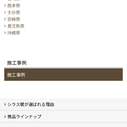
熊本県
大分県
宮崎県
鹿児島県
沖縄県
施工事例
施工事例
シラス壁が選ばれる理由
商品ラインナップ
シラスストーリー
こだわり
シラス壁の驚くべき性能