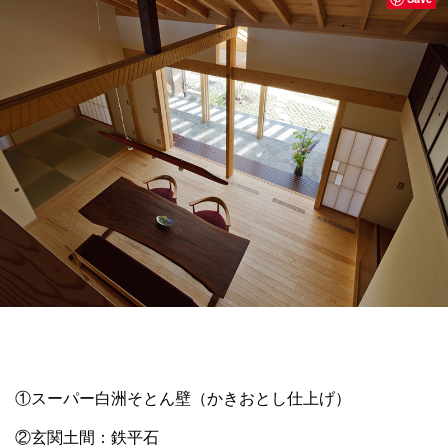
①スーパー白洲そとん壁（かきおとし仕上げ）
②玄関土間：鉄平石