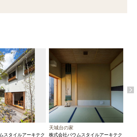
天城台の家
かす
ムスタイルアーキテク
株式会社バウムスタイルアーキテク
例