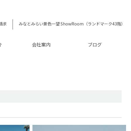
請求
みなとみらい景色一望 ShowRoom（ランドマーク43階）
介
会社案内
ブログ