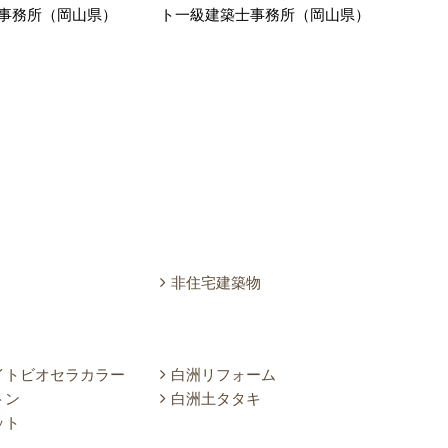
事務所（岡山県）
ト一級建築士事務所（岡山県）
株式
県）
非住宅建築物
イトビオセラカラー
白洲リフォーム
トン
白洲土タタキ
ット