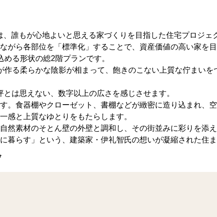
ject」は、誰もが心地よいと思える家づくりを目指した住宅プロジ
ながら各部位を「標準化」することで、資産価値の高い家を目
取り込める形状の総2階プランです。
が作る柔らかな陰影が相まって、飽きのこない上質な佇まいを
積30坪とは思えない、数字以上の広さを感じさせます。
す。食器棚やクローゼット、書棚などが緻密に造り込まれ、空
一感と上質なゆとりをもたらします。
自然素材のそとん壁の外壁と調和し、その街並みに彩りを添え
に暮らす」という、建築家・伊礼智氏の想いが凝縮された住ま
げ