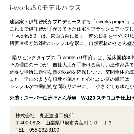
i-works5.0モデルハウス
建築家・伊礼智氏がプロデュースする「i-works pro
これまで伊礼智が手がけてきた住宅をブラッシュアップし
「i-works5.0」は、東西方向に長く、南の日射を十分
切妻屋根と総2階のシンプルな形に、自然素材のそとん壁
1階リビングタイプの「i-works5.0 甲府」は、延床面
その理由の一つが、自社大工が手掛ける美しい造作家具で
必要な場所に適切な量の収納を確保しつつ、空間全体の統
また、里山のような植栽が施された心地よい庭の風景は、
シンプルかつ機能的な間取りの中に、「小さくてもゆたか
外装：スーパー白洲そとん壁W W-129 スチロゴテ仕上
株式会社 丸正渡邊工務所
〒400-0828 山梨県甲府市青葉町１０－１３
TEL：055-232-3100