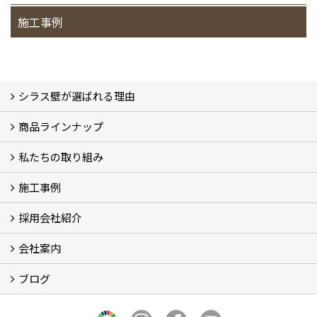
施工事例
シラス壁が選ばれる理由
商品ラインナップ
シラスストーリー
こだわり
シラス壁の驚くべき性能
私たちの取り組み
一覧
内装仕上げ材
外装仕上げ材
舗装材
水性無機高分子系ハイブリッド型塗料
エコリフォーム
消臭壁紙
Q&A
資料PDF
施工事例
SDGs、GHGへの取り組み (2)
マグマシラス米
特別対談 (2)
高千穂シラス解説ムービー
研究プロジェクト (4)
プロジェクト (3)
採用会社紹介
施工事例
お客様からのお便り
会社案内
採用会社紹介
「鏝人の会」左官店のご紹介
ブログ
会社概要・沿革
代表の実績
製造紹介
ショールーム
アクセス
採用情報
バナーダウンロード
プライバシーポリシー
Takachiho Shirasu Global Site
LINE公式アカウント
ブログ
シラス壁コラム