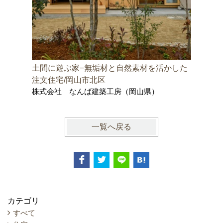
土間に遊ぶ家−無垢材と自然素材を活かした
邑久町の
株式会社
注文住宅/岡山市北区
士事務所
株式会社 なんば建築工房（岡山県）
一覧へ戻る
カテゴリ
すべて