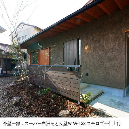
外壁一部：スーパー白洲そとん壁Ｗ W-133 スチロゴテ仕上げ