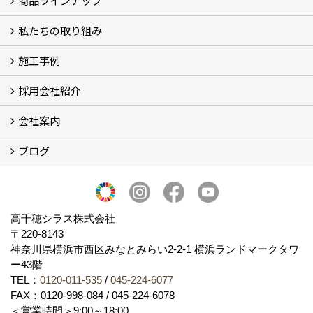
商品ラインナップ
私たちの取り組み
一覧
内装仕上げ材
外装仕上げ材
舗装材
水性無機高分子系ハイブリッド型塗料
エコリフォーム
消臭壁紙
Q&A
資料PDF
施工事例
SDGs、GHGへの取り組み (2)
マグマシラス米
特別対談 (2)
高千穂シラス解説ムービー
研究プロジェクト (4)
プロジェクト (3)
採用会社紹介
施工事例
お客様からのお便り
会社案内
採用会社紹介
「鏝人の会」左官店のご紹介
ブログ
会社概要・沿革
代表の実績
製造紹介
ショールーム
アクセス
採用情報
バナーダウンロード
プライバシーポリシー
Takachiho Shirasu Global Site
LINE公式アカウント
ブログ
シラス壁コラム
高千穂シラス株式会社
〒220-8143
神奈川県横浜市西区みなとみらい2‐2‐1 横浜ランドマークタワ
ー43階
TEL：
0120-011-535
/
045-224-6077
FAX：0120-998-084 / 045-224-6078
＜営業時間＞9:00～18:00