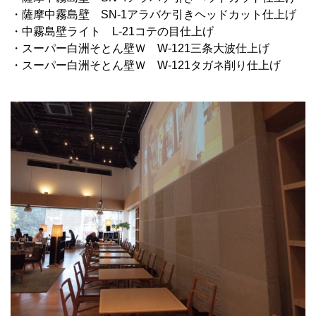
・薩摩中霧島壁 SN-1アラバケ引きヘッドカット仕上げ
・中霧島壁ライト L-21コテの目仕上げ
・スーパー白洲そとん壁Ｗ W-121三条大波仕上げ
・スーパー白洲そとん壁Ｗ W-121タガネ削り仕上げ