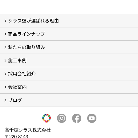
シラス壁が選ばれる理由
商品ラインナップ
シラスストーリー
こだわり
シラス壁の驚くべき性能
私たちの取り組み
一覧
内装仕上げ材
外装仕上げ材
舗装材
水性無機高分子系ハイブリッド型塗料
エコリフォーム
消臭壁紙
Q&A
資料PDF
施工事例
SDGs、GHGへの取り組み (2)
マグマシラス米
特別対談 (2)
高千穂シラス解説ムービー
研究プロジェクト (4)
プロジェクト (3)
採用会社紹介
施工事例
お客様からのお便り
会社案内
採用会社紹介
「鏝人の会」左官店のご紹介
ブログ
会社概要・沿革
代表の実績
製造紹介
ショールーム
アクセス
採用情報
バナーダウンロード
プライバシーポリシー
Takachiho Shirasu Global Site
LINE公式アカウント
ブログ
シラス壁コラム
高千穂シラス株式会社
〒220-8143