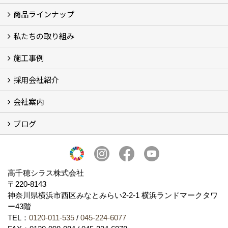
商品ラインナップ
シラスストーリー
こだわり
シラス壁の驚くべき性能
私たちの取り組み
一覧
内装仕上げ材
外装仕上げ材
舗装材
水性無機高分子系ハイブリッド型塗料
エコリフォーム
消臭壁紙
Q&A
資料PDF
施工事例
SDGs、GHGへの取り組み (2)
マグマシラス米
特別対談 (2)
高千穂シラス解説ムービー
研究プロジェクト (4)
プロジェクト (3)
採用会社紹介
施工事例
お客様からのお便り
会社案内
採用会社紹介
「鏝人の会」左官店のご紹介
ブログ
会社概要・沿革
代表の実績
製造紹介
ショールーム
アクセス
採用情報
バナーダウンロード
プライバシーポリシー
Takachiho Shirasu Global Site
LINE公式アカウント
ブログ
シラス壁コラム
高千穂シラス株式会社
〒220-8143
神奈川県横浜市西区みなとみらい2‐2‐1 横浜ランドマークタワ
ー43階
TEL：
0120-011-535
/
045-224-6077