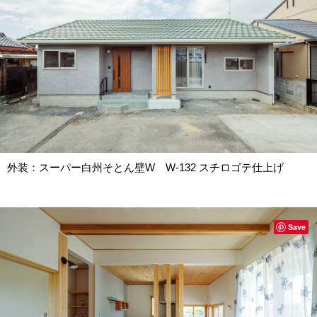
外装：スーパー白州そとん壁W W-132 スチロゴテ仕上げ
Save