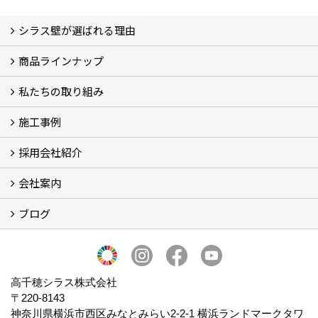
シラス壁が選ばれる理由
商品ラインナップ
シラスストーリー
こだわり
シラス壁の驚くべき性能
私たちの取り組み
一覧
内装仕上げ材
外装仕上げ材
舗装材
水性無機高分子系ハイブリッド型塗料
エコリフォーム
消臭壁紙
Q&A
資料PDF
施工事例
SDGs、GHGへの取り組み (2)
マグマシラス米
特別対談 (2)
高千穂シラス解説ムービー
研究プロジェクト (4)
プロジェクト (3)
採用会社紹介
施工事例
お客様からのお便り
会社案内
採用会社紹介
「鏝人の会」左官店のご紹介
ブログ
会社概要・沿革
代表の実績
製造紹介
ショールーム
アクセス
採用情報
バナーダウンロード
プライバシーポリシー
Takachiho Shirasu Global Site
LINE公式アカウント
ブログ
シラス壁コラム
高千穂シラス株式会社
〒220-8143
神奈川県横浜市西区みなとみらい2‐2‐1 横浜ランドマークタワ