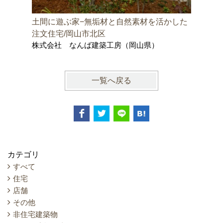
土間に遊ぶ家−無垢材と自然素材を活かした
邑久町の
株式会社
注文住宅/岡山市北区
士事務所
株式会社 なんば建築工房（岡山県）
一覧へ戻る
カテゴリ
すべて
住宅
店舗
その他
非住宅建築物