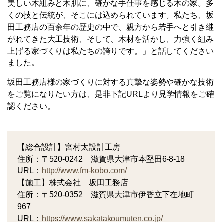
美しい木組みと木肌に、確かな手仕事を感じる木の家。多
くの技と伝統が、そこには込められています。私たち、坂
田工務店の百余年の歴史の中で、親方から若手へと引き継
がれてきた大工技術、そして、木材を活かし、力強く組み
上げる家づくりは私たちの誇りです。」と話してください
ました。
坂田工務店様の家づくりに対する真摯な姿勢や確かな技術
をご覧になりたい方は、是非下記URLより見学情報をご確
認ください。
【総合設計】宮村太設計工房
住所：〒520-0242 滋賀県大津市本堅田6-8-18
URL：
http://www.fm-kobo.com/
【施工】株式会社 坂田工務店
住所：〒520-0352 滋賀県大津市伊香立下在地町
967
URL：
https://www.sakatakoumuten.co.jp/