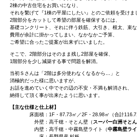
2棟の中古住宅をお買いになり、
それを繫げて『1棟の平屋にしたい』とのご依頼を受けま
2階部分をカットして希望の部屋を確保するには、
基礎コンクリート、それに伴う鉄筋、大引き、根太、束な
費用が余計に掛かってしまい、なかなかご予算、
ご希望に合ったご提案が出来ずにいました。
そこで、2階部分はそのまま残し2部屋を確保、
1階部分を少し減築する事で問題を解消。
当初Ｓさんは「2階は多分使わなくなるから…」と
消極的だった様に思いますが、
お話を進めていく中でその辺の不安・不満も解消され、
納得して頂く事が出来たように思います。
【主な仕様と仕上材】
床面積：1F・87.73㎡／2F・28.98㎡（合計116.7
外壁：高千穂・そとん壁（
スーパー白洲そとん
内壁：高千穂・中霧島壁ライト（
中霧島壁ライト
床：長野県産 杉板