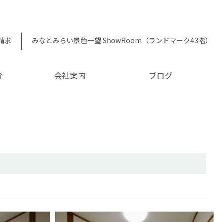
請求
みなとみらい景色一望 ShowRoom（ランドマーク43階）
介
会社案内
ブログ