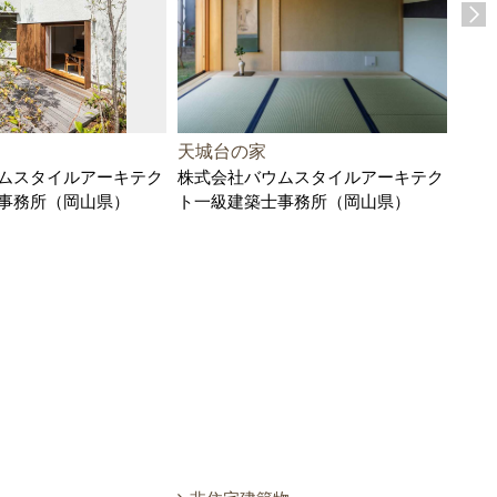
天城台の家
かす
ムスタイルアーキテク
株式会社バウムスタイルアーキテク
例
事務所（岡山県）
ト一級建築士事務所（岡山県）
株式
県）