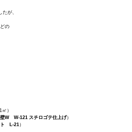
したが、
どの
1㎡）
壁
W W-121 スチロゴテ
仕上げ
）
 L-21
）