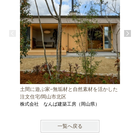
土間に遊ぶ家−無垢材と自然素材を活かした
邑久町の
株式会社
注文住宅/岡山市北区
士事務所
株式会社 なんば建築工房（岡山県）
一覧へ戻る