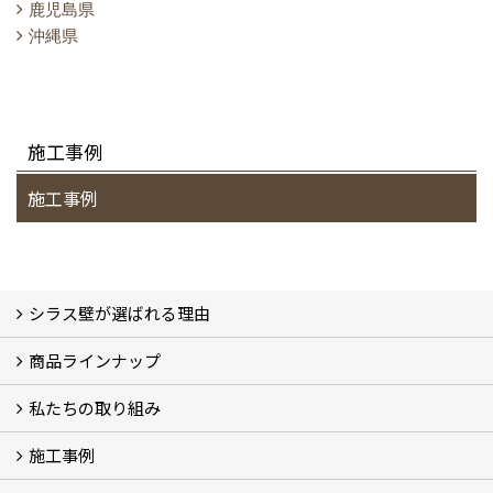
鹿児島県
沖縄県
施工事例
施工事例
シラス壁が選ばれる理由
商品ラインナップ
シラスストーリー
こだわり
シラス壁の驚くべき性能
私たちの取り組み
一覧
内装仕上げ材
外装仕上げ材
舗装材
水性無機高分子系ハイブリッド型塗料
エコリフォーム
消臭壁紙
Q&A
資料PDF
施工事例
SDGs、GHGへの取り組み (2)
マグマシラス米
特別対談 (2)
高千穂シラス解説ムービー
研究プロジェクト (4)
プロジェクト (3)