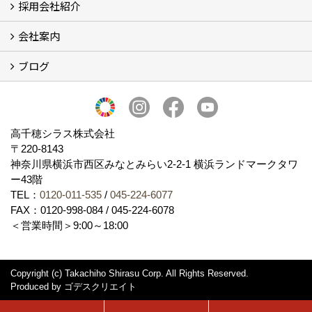
採用会社紹介
施工事例
お客様からのお便り
会社案内
採用会社紹介
「鏝人の会」左官店のご紹介
ブログ
会社概要・沿革
代表の実績
製造紹介
ショールーム
アクセス
採用情報
バナーダウンロード
プライバシーポリシー
Takachiho Shirasu Global Site
LINE公式アカウント
ブログ
シラス壁コラム
高千穂シラス株式会社
〒220-8143
神奈川県横浜市西区みなとみらい2‐2‐1 横浜ランドマークタワ
ー43階
TEL：
0120-011-535
/
045-224-6077
FAX：0120-998-084 / 045-224-6078
＜営業時間＞9:00～18:00
Copyright (c) Takachiho Shirasu Corp. All Rights Reserved.
Produced by
ゴデスクリエイト