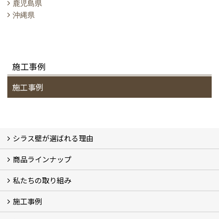
鹿児島県
沖縄県
施工事例
施工事例
シラス壁が選ばれる理由
商品ラインナップ
シラスストーリー
こだわり
シラス壁の驚くべき性能
私たちの取り組み
一覧
内装仕上げ材
外装仕上げ材
舗装材
水性無機高分子系ハイブリッド型塗料
エコリフォーム
消臭壁紙
Q&A
資料PDF
施工事例
SDGs、GHGへの取り組み (2)
マグマシラス米
特別対談 (2)
高千穂シラス解説ムービー
研究プロジェクト (4)
プロジェクト (3)