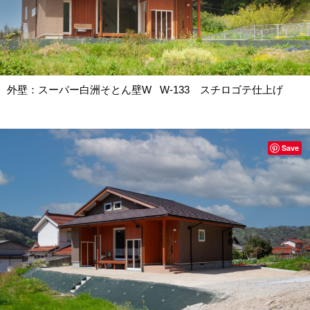
外壁：スーパー白洲そとん壁W W-133 スチロゴテ仕上げ
Save