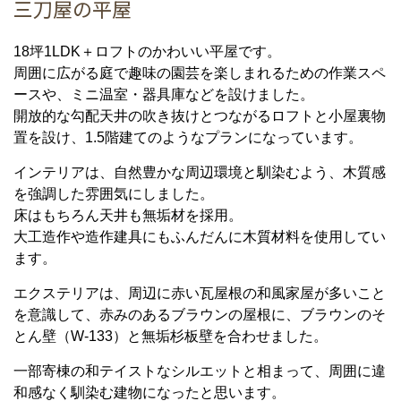
三刀屋の平屋
18
坪
1LDK
＋ロフトのかわいい平屋です。
周囲に広がる庭で趣味の園芸を楽しまれるための作業スペ
ースや、ミニ温室・器具庫などを設けました。
開放的な勾配天井の吹き抜けとつながるロフトと小屋裏物
置を設け、
1.5
階建てのようなプランになっています。
インテリアは、自然豊かな周辺環境と馴染むよう、木質感
を強調した雰囲気にしました。
床はもちろん天井も無垢材を採用。
大工造作や造作建具にもふんだんに木質材料を使用してい
ます。
エクステリアは、周辺に赤い瓦屋根の和風家屋が多いこと
を意識して、赤みのあるブラウンの屋根に、ブラウンのそ
とん壁（
W-133
）と無垢杉板壁を合わせました。
一部寄棟の和テイストなシルエットと相まって、周囲に違
和感なく馴染む建物になったと思います。