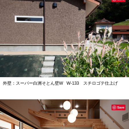
外壁：スーパー白洲そとん壁W W-133 スチロゴテ仕上げ
Save