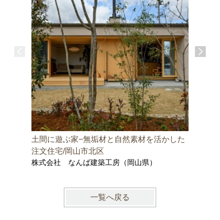
土間に遊ぶ家−無垢材と自然素材を活かした
邑久町の
株式会社
注文住宅/岡山市北区
士事務所
株式会社 なんば建築工房（岡山県）
一覧へ戻る