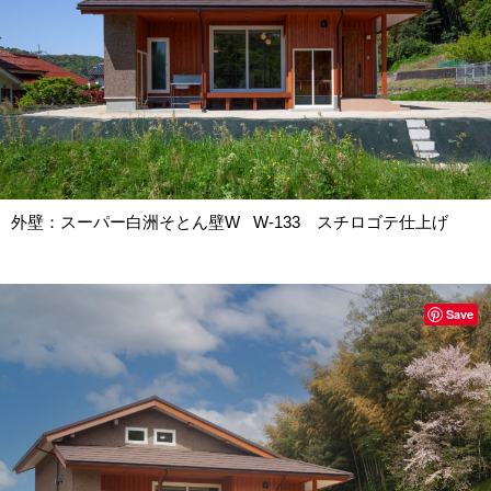
外壁：スーパー白洲そとん壁W W-133 スチロゴテ仕上げ
Save