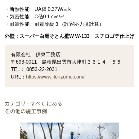
・断熱性能：
UA
値
0.37W/
㎡
k
・気密性能：
C
値
0.1 c
㎡
/
㎡
・耐震性能：耐震等級３（許容応力度計算）
外壁：スーパー白洲そとん壁
W W-133
スチロゴテ仕上げ
有限会社 伊東工務店
〒693-0011 島根県出雲市大津町３６１４－５５
TEL： 0853-22-2031
URL：
https://www.ito-izumo.com/
カテゴリ - すべて にある
その他の施工事例