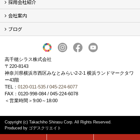
採用会社紹介
施工事例
お客様からのお便り
会社案内
採用会社紹介
「鏝人の会」左官店のご紹介
ブログ
会社概要・沿革
代表の実績
製造紹介
ショールーム
アクセス
採用情報
バナーダウンロード
プライバシーポリシー
Takachiho Shirasu Global Site
LINE公式アカウント
ブログ
シラス壁コラム
高千穂シラス株式会社
〒220-8143
神奈川県横浜市西区みなとみらい2‐2‐1 横浜ランドマークタワ
ー43階
TEL：
0120-011-535
/
045-224-6077
FAX：0120-998-084 / 045-224-6078
＜営業時間＞9:00～18:00
Copyright (c) Takachiho Shirasu Corp. All Rights Reserved.
Produced by
ゴデスクリエイト