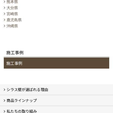
熊本県
大分県
宮崎県
鹿児島県
沖縄県
施工事例
施工事例
シラス壁が選ばれる理由
商品ラインナップ
シラスストーリー
こだわり
シラス壁の驚くべき性能
私たちの取り組み
一覧
内装仕上げ材
外装仕上げ材
舗装材
水性無機高分子系ハイブリッド型塗料
エコリフォーム
消臭壁紙
Q&A
資料PDF