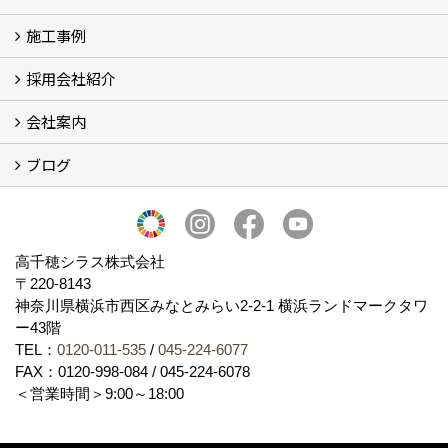
施工事例
SDGs、GHGへの取り組み (2)
マグマシラス米
特別対談 (2)
高千穂シラス解説ムービー
研究プロジェクト (4)
プロジェクト (3)
採用会社紹介
施工事例
お客様からのお便り
会社案内
採用会社紹介
「鏝人の会」左官店のご紹介
ブログ
会社概要・沿革
代表の実績
製造紹介
ショールーム
アクセス
採用情報
バナーダウンロード
プライバシーポリシー
Takachiho Shirasu Global Site
LINE公式アカウント
ブログ
シラス壁コラム
高千穂シラス株式会社
〒220-8143
神奈川県横浜市西区みなとみらい2‐2‐1 横浜ランドマークタワ
ー43階
TEL：
0120-011-535
/
045-224-6077
FAX：0120-998-084 / 045-224-6078
＜営業時間＞9:00～18:00