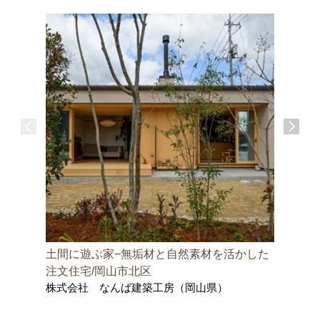
土間に遊ぶ家−無垢材と自然素材を活かした
邑久町の
株式会社
注文住宅/岡山市北区
士事務所
株式会社 なんば建築工房（岡山県）