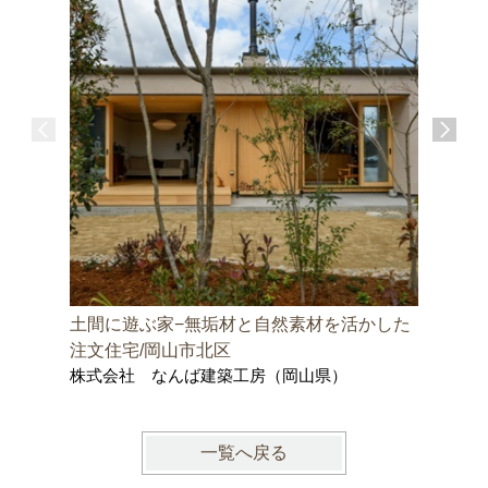
土間に遊ぶ家−無垢材と自然素材を活かした
邑久町の
株式会社
注文住宅/岡山市北区
士事務所
株式会社 なんば建築工房（岡山県）
一覧へ戻る