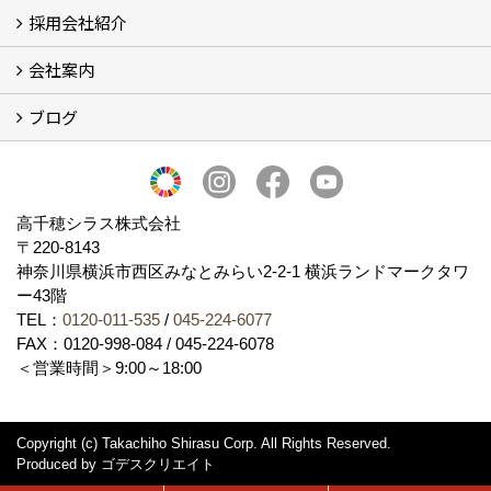
採用会社紹介
施工事例
お客様からのお便り
会社案内
採用会社紹介
「鏝人の会」左官店のご紹介
ブログ
会社概要・沿革
代表の実績
製造紹介
ショールーム
アクセス
採用情報
バナーダウンロード
プライバシーポリシー
Takachiho Shirasu Global Site
LINE公式アカウント
ブログ
シラス壁コラム
高千穂シラス株式会社
〒220-8143
神奈川県横浜市西区みなとみらい2‐2‐1 横浜ランドマークタワ
ー43階
TEL：
0120-011-535
/
045-224-6077
FAX：0120-998-084 / 045-224-6078
＜営業時間＞9:00～18:00
Copyright (c) Takachiho Shirasu Corp. All Rights Reserved.
Produced by
ゴデスクリエイト