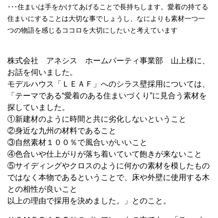
･･･住まいは手をかけてあげることで長持ちします。愛着の持てる
住まいにすることは大切な事でしょうし、なによりも素材一つ一
つの物語を感じるココロを大切にしたいと考えています
株式会社 アネシス ホームパーティ事業部 山上様に、
お話を伺いました。
モデルハウス「ＬＥＡＦ」へのシラス壁採用については、
「テーマである“愛着のある住まいづくり”に見合う素材を
探していました。
①新建材のように時間と共に劣化しないということ
②身近な九州の材料であること
③自然素材１００％で風合いがいいこと
④色合いや仕上がりが落ち着いていて飽きが来ないこと
⑤サイディングやクロスのように何かの素材を模したもの
ではなく本物であるということで、床や外壁に使用する木
との相性が良いこと
以上の理由で採用を決めました。」とのこと。