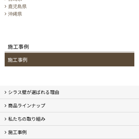
鹿児島県
沖縄県
施工事例
施工事例
シラス壁が選ばれる理由
商品ラインナップ
シラスストーリー
こだわり
シラス壁の驚くべき性能
私たちの取り組み
一覧
内装仕上げ材
外装仕上げ材
舗装材
水性無機高分子系ハイブリッド型塗料
エコリフォーム
消臭壁紙
Q&A
資料PDF
施工事例
SDGs、GHGへの取り組み (2)
マグマシラス米
特別対談 (2)
高千穂シラス解説ムービー
研究プロジェクト (4)
プロジェクト (3)