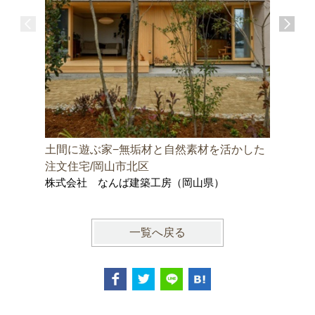
土間に遊ぶ家−無垢材と自然素材を活かした
邑久町の
株式会社
注文住宅/岡山市北区
士事務所
株式会社 なんば建築工房（岡山県）
一覧へ戻る