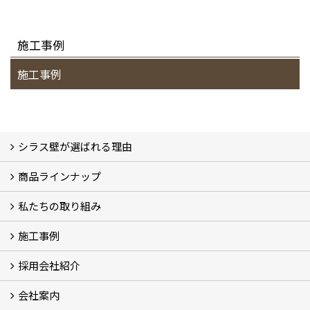
施工事例
施工事例
シラス壁が選ばれる理由
商品ラインナップ
シラスストーリー
こだわり
シラス壁の驚くべき性能
私たちの取り組み
一覧
内装仕上げ材
外装仕上げ材
舗装材
水性無機高分子系ハイブリッド型塗料
エコリフォーム
消臭壁紙
Q&A
資料PDF
施工事例
SDGs、GHGへの取り組み (2)
マグマシラス米
特別対談 (2)
高千穂シラス解説ムービー
研究プロジェクト (4)
プロジェクト (3)
採用会社紹介
施工事例
お客様からのお便り
会社案内
採用会社紹介
「鏝人の会」左官店のご紹介