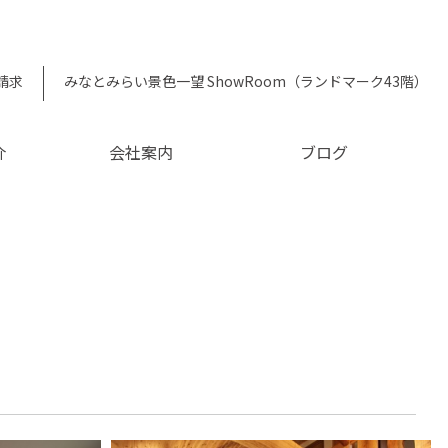
請求
みなとみらい景色一望 ShowRoom（ランドマーク43階）
介
会社案内
ブログ