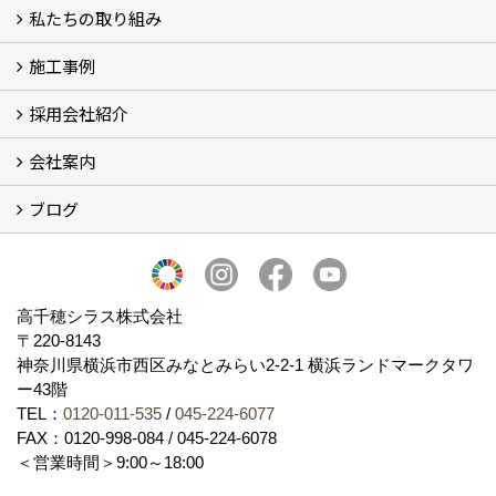
私たちの取り組み
一覧
内装仕上げ材
外装仕上げ材
舗装材
水性無機高分子系ハイブリッド型塗料
エコリフォーム
消臭壁紙
Q&A
資料PDF
施工事例
SDGs、GHGへの取り組み (2)
マグマシラス米
特別対談 (2)
高千穂シラス解説ムービー
研究プロジェクト (4)
プロジェクト (3)
採用会社紹介
施工事例
お客様からのお便り
会社案内
採用会社紹介
「鏝人の会」左官店のご紹介
ブログ
会社概要・沿革
代表の実績
製造紹介
ショールーム
アクセス
採用情報
バナーダウンロード
プライバシーポリシー
Takachiho Shirasu Global Site
LINE公式アカウント
ブログ
シラス壁コラム
高千穂シラス株式会社
〒220-8143
神奈川県横浜市西区みなとみらい2‐2‐1 横浜ランドマークタワ
ー43階
TEL：
0120-011-535
/
045-224-6077
FAX：0120-998-084 / 045-224-6078
＜営業時間＞9:00～18:00