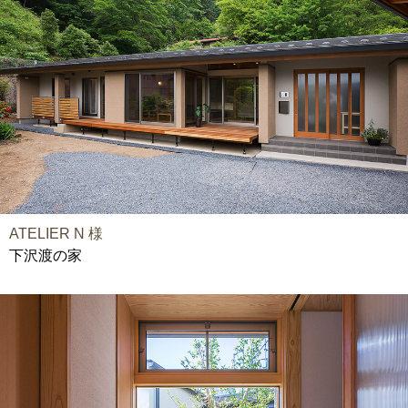
ATELIER N 様
下沢渡の家