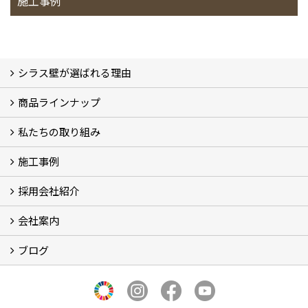
施工事例
シラス壁が選ばれる理由
商品ラインナップ
シラスストーリー
こだわり
シラス壁の驚くべき性能
私たちの取り組み
一覧
内装仕上げ材
外装仕上げ材
舗装材
水性無機高分子系ハイブリッド型塗料
エコリフォーム
消臭壁紙
Q&A
資料PDF
施工事例
SDGs、GHGへの取り組み (2)
マグマシラス米
特別対談 (2)
高千穂シラス解説ムービー
研究プロジェクト (4)
プロジェクト (3)
採用会社紹介
施工事例
お客様からのお便り
会社案内
採用会社紹介
「鏝人の会」左官店のご紹介
ブログ
会社概要・沿革
代表の実績
製造紹介
ショールーム
アクセス
採用情報
バナーダウンロード
プライバシーポリシー
Takachiho Shirasu Global Site
LINE公式アカウント
ブログ
シラス壁コラム