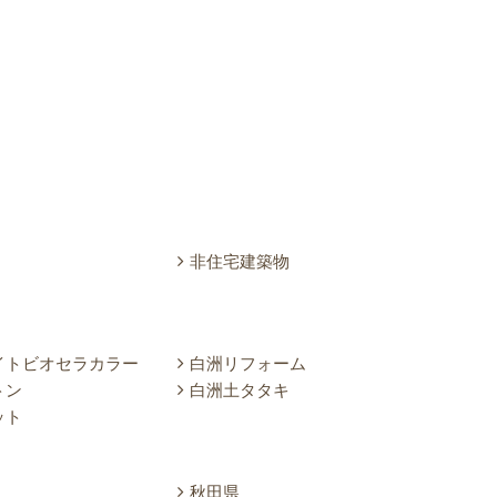
非住宅建築物
イトビオセラカラー
白洲リフォーム
トン
白洲土タタキ
ット
秋田県