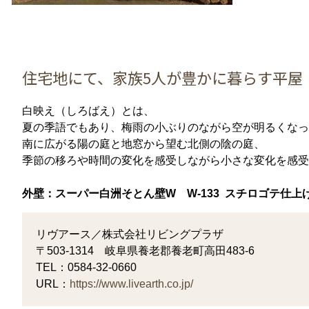
住宅地にて、家族5人が豊かに暮らす平屋
白映え（しろばえ）とは、
夏の季語でもあり、梅雨の小ぶりのながら空が明るくなっ
南に広がる陽の庭と地窓から望む北側の陰の庭、
季節の移ろや時間の変化を感受しながら小さな変化を感受
外壁：スーパー白洲そとん壁W W-133 スチロゴテ仕上
リヴアース／株式会社リビングプラザ
〒503-1314 岐阜県養老郡養老町高田483-6
TEL：0584-32-0660
URL：
https://www.livearth.co.jp/