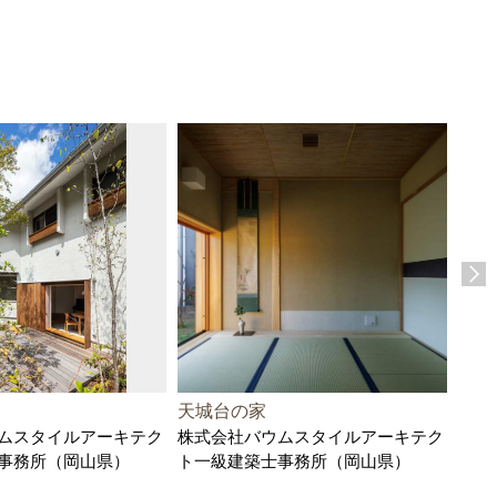
天城台の家
かす
ムスタイルアーキテク
株式会社バウムスタイルアーキテク
例
事務所（岡山県）
ト一級建築士事務所（岡山県）
株式
県）