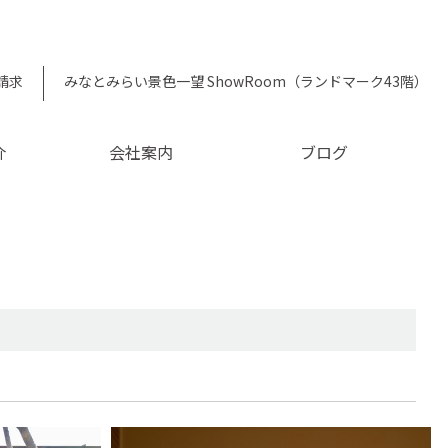
請求
みなとみらい景色一望 ShowRoom（ランドマーク43階）
介
会社案内
ブログ