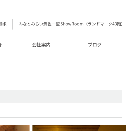
請求
みなとみらい景色一望 ShowRoom（ランドマーク43階）
介
会社案内
ブログ