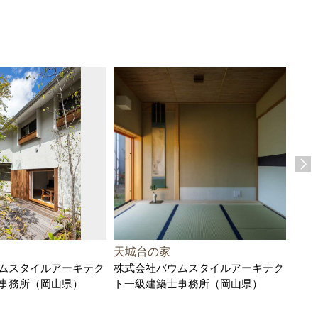
天城台の家
かす
ムスタイルアーキテク
株式会社バウムスタイルアーキテク
例
事務所（岡山県）
ト一級建築士事務所（岡山県）
株式
県）