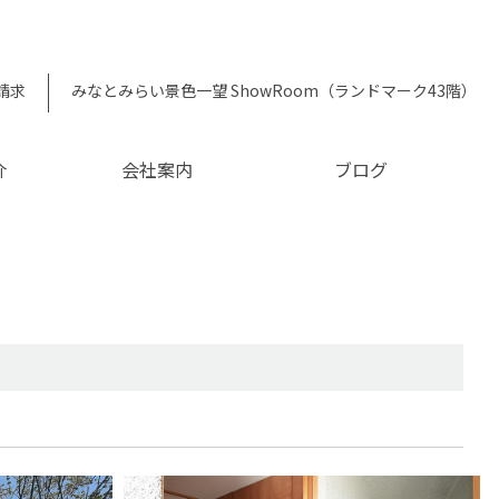
請求
みなとみらい景色一望 ShowRoom（ランドマーク43階）
介
会社案内
ブログ